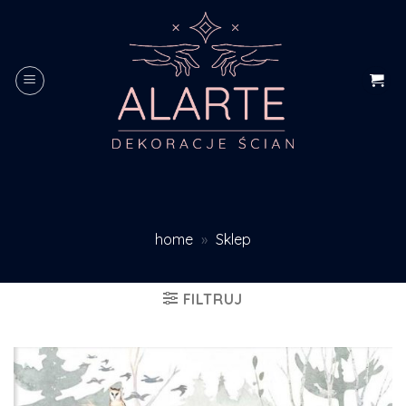
Skip
to
content
home
»
Sklep
FILTRUJ