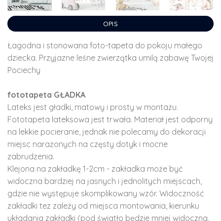
OPIS
Łagodna i stonowana foto-tapeta do pokoju małego
dziecka. Przyjazne leśne zwierzątka umilą zabawę Twojej
Pociechy
fototapeta GŁADKA
Lateks jest gładki, matowy i prosty w montażu.
Fototapeta lateksowa jest trwała. Materiał jest odporny
na lekkie pocieranie, jednak nie polecamy do dekoracji
miejsc narażonych na częsty dotyk i mocne
zabrudzenia.
Klejona na zakładkę 1-2cm - zakładka może być
widoczna bardziej na jasnych i jednolitych miejscach,
gdzie nie występuje skomplikowany wzór. Widoczność
zakładki tez zależy od miejsca montowania, kierunku
układania zakładki (pod światło będzie mniej widoczna,