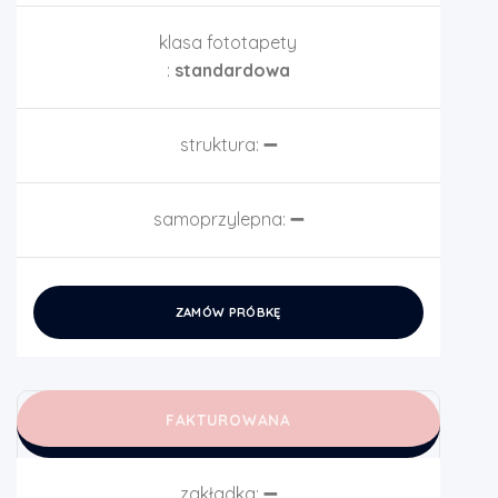
klasa fototapety
:
standardowa
struktura:
➖
samoprzylepna:
➖
ZAMÓW PRÓBKĘ
FAKTUROWANA
zakładka:
➖