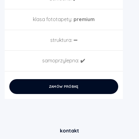
klasa fototapety:
premium
struktura:
➖
samoprzylepna:
✔️
ZAMÓW PRÓBKĘ
kontakt