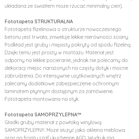
układana ze światłem może rzucać minimalny cień).
Fototapeta STRUKTURALNA
Fototapeta flizelinowa o strukturze nowoczesnego
betonu jest trwała, zniweluje lekkie nierówności ściany.
Podkład jest gruby i mięsisty pokryty od spodu flizeliną.
Dzięki temu jest prosty w montażu. Materiał jest
odporny na lekkie pocieranie, jednak nie polecamy do
dekoracji miejsc narażonych na częsty dotyk i mocne
zabrudzenia. Do intensywnie użytkowanych wnętrz
zalecamy dodatkowe zabezpieczenie ochronnym
laminatem płynnym dostępnym za zamówienie.
Fototapeta montowana na styk.
Fototapeta SAMOPRZYLEPNA™
Gładki gruby materiał z powłoką winylową.
SAMOPRZYLEPNY. Może służyć jako okleina meblowa
oraz na fronty szaf i kuchenne AGD. Wydruk ma