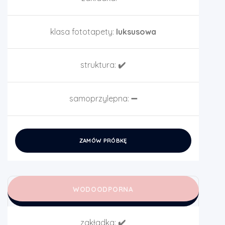
klasa fototapety:
luksusowa
struktura:
✔️
samoprzylepna:
➖
ZAMÓW PRÓBKĘ
WODOODPORNA
zakładka:
✔️