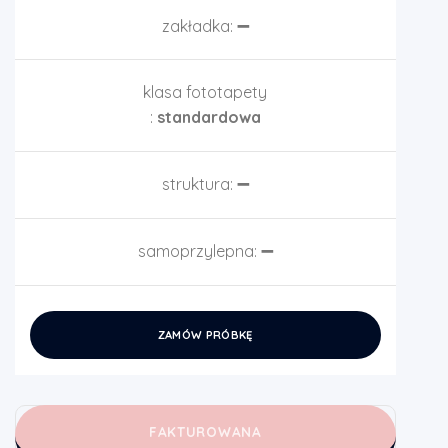
zakładka:
➖
klasa fototapety
:
standardowa
struktura:
➖
samoprzylepna:
➖
ZAMÓW PRÓBKĘ
FAKTUROWANA