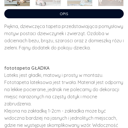
OPIS
Piękna, dziewczęca tapeta przedstawiająca pomysłowy
motyw postaci dziewczynek i zwierząt. Ozdoba w
odcieniach beżu, brązu, szarości oraz z domieszką różu i
zieleni. Fajny dodatek do pokoju dziecka.
fototapeta GŁADKA
Lateks jest gładki, matowy i prosty w montażu.
Fototapeta lateksowa jest trwała. Materiał jest odporny
na lekkie pocieranie, jednak nie polecamy do dekoracji
miejsc narażonych na częsty dotyk i mocne
zabrudzenia.
Klejona na zakładkę 1-2cm - zakładka może być
widoczna bardziej na jasnych i jednolitych miejscach,
gdzie nie występuje skomplikowany wzór. Widoczność