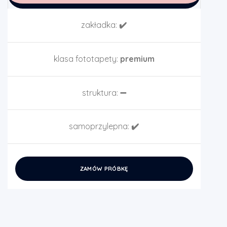
zakładka:
✔️
klasa fototapety:
premium
struktura:
➖
samoprzylepna:
✔️
ZAMÓW PRÓBKĘ