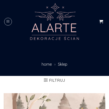
Skip
to
content
home
»
Sklep
FILTRUJ