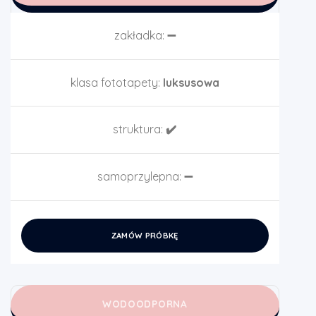
zakładka:
➖
klasa fototapety:
luksusowa
struktura:
✔️
samoprzylepna:
➖
ZAMÓW PRÓBKĘ
WODOODPORNA