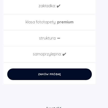
zakładka:
✔️
klasa fototapety:
premium
struktura:
➖
samoprzylepna:
✔️
ZAMÓW PRÓBKĘ