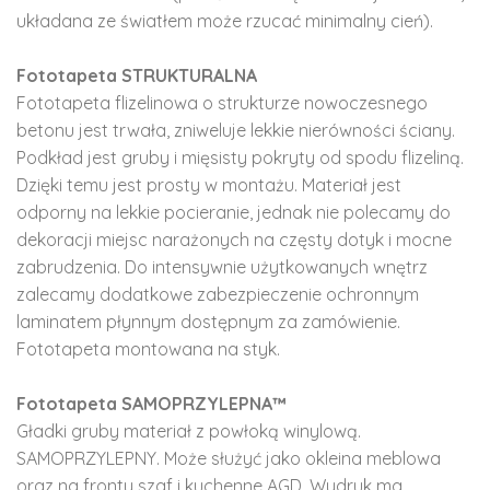
układana ze światłem może rzucać minimalny cień).
Fototapeta STRUKTURALNA
Fototapeta flizelinowa o strukturze nowoczesnego
betonu jest trwała, zniweluje lekkie nierówności ściany.
Podkład jest gruby i mięsisty pokryty od spodu flizeliną.
Dzięki temu jest prosty w montażu. Materiał jest
odporny na lekkie pocieranie, jednak nie polecamy do
dekoracji miejsc narażonych na częsty dotyk i mocne
zabrudzenia. Do intensywnie użytkowanych wnętrz
zalecamy dodatkowe zabezpieczenie ochronnym
laminatem płynnym dostępnym za zamówienie.
Fototapeta montowana na styk.
Fototapeta SAMOPRZYLEPNA™
Gładki gruby materiał z powłoką winylową.
SAMOPRZYLEPNY. Może służyć jako okleina meblowa
oraz na fronty szaf i kuchenne AGD. Wydruk ma