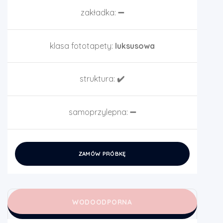
zakładka:
➖
klasa fototapety:
luksusowa
struktura:
✔️
samoprzylepna:
➖
ZAMÓW PRÓBKĘ
WODOODPORNA