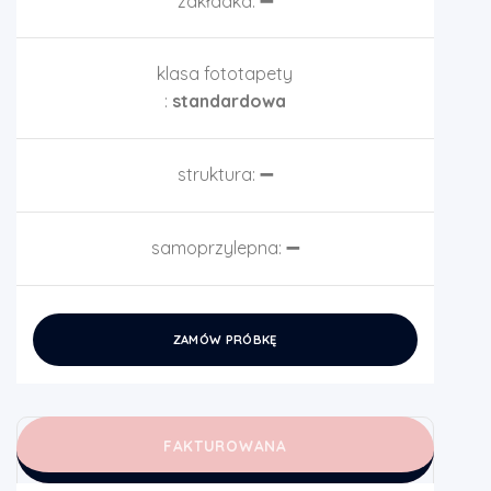
zakładka:
➖
klasa fototapety
:
standardowa
struktura:
➖
samoprzylepna:
➖
ZAMÓW PRÓBKĘ
FAKTUROWANA