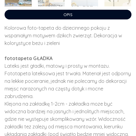
OPIS
Kolorowa foto-tapeta do dziecinnego pokoju z
wspaniałym motywem dzikich zwierząt. Dekoracja w
kolorystyce beżu i zieleni
fototapeta GŁADKA
Lateks jest gładki, matowy i prosty w montażu.
Fototapeta lateksowa jest trwała. Materiał jest odporny
na lekkie pocieranie, jednak nie polecamy do dekoracji
miejsc narażonych na częsty dotyk i mocne
zabrudzenia.
Klejona na zakładkę 1-2cm - zakładka może być
widoczna bardziej na jasnych i jednolitych miejscach,
gdzie nie występuje skomplikowany wzór. Widoczność
zakładki tez zależy od miejsca montowania, kierunku
układania zakładki (pod światło będzie mniej widoczna,