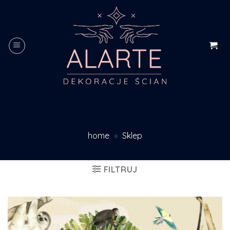
Skip
to
content
home
»
Sklep
FILTRUJ