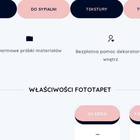
DO SYPIALNI
TEKSTURY
T
armowe próbki materiałów
Bezpłatna pomoc dekorato
wnętrz
WŁAŚCIWOŚCI FOTOTAPET
GŁADKA
F
➖