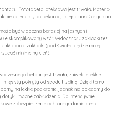
montażu. Fototapeta lateksowa jest trwała. Materiał
dnak nie polecamy do dekoracji miejsc narażonych na
może być widoczna bardziej na jasnych i
ępuje skomplikowany wzór. Widoczność zakładki tez
u układania zakładki (pod światło będzie mniej
rzucać minimalny cień).
woczesnego betonu jest trwała, zniweluje lekkie
i mięsisty pokryty od spodu flizeliną. Dzięki temu
dporny na lekkie pocieranie, jednak nie polecamy do
y dotyk i mocne zabrudzenia. Do intensywnie
tkowe zabezpieczenie ochronnym laminatem