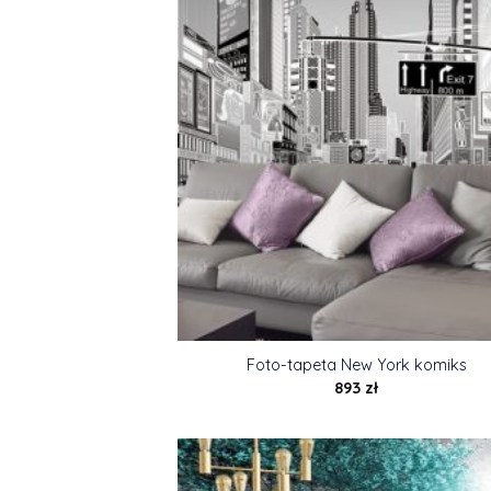
Foto-tapeta New York komiks
893
zł