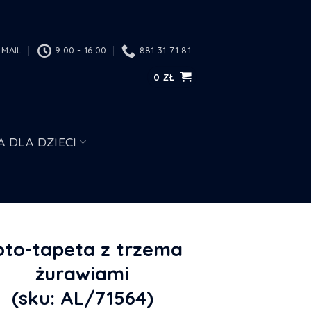
MAIL
9:00 - 16:00
881 31 71 81
0
ZŁ
A DLA DZIECI
oto-tapeta z trzema
żurawiami
(sku: AL/71564)