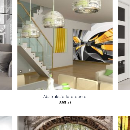
Abstrakcja fototapeta
893
zł