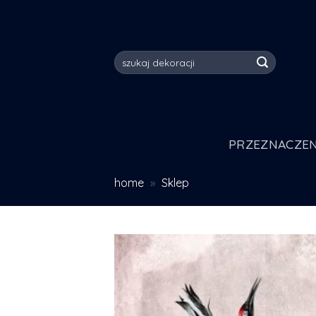
Skip
to
content
Szukaj:
PRZEZNACZEN
home
»
Sklep