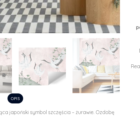
p
Rea
OPIS
ąca japoński symbol szczęścia – żurawie. Ozdobę