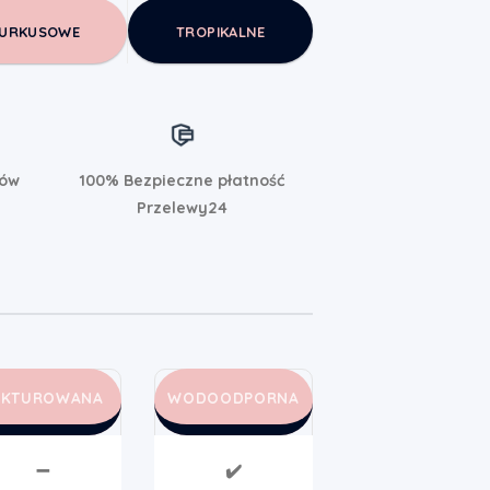
URKUSOWE
TROPIKALNE
rów
100% Bezpieczne płatność
Przelewy24
AKTUROWANA
WODOODPORNA
➖
✔️