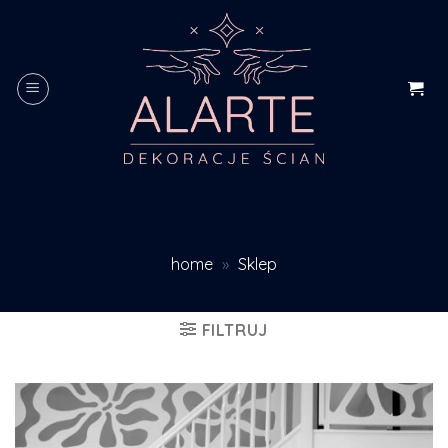
Skip
to
content
home
»
Sklep
FILTRUJ