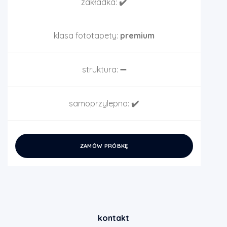
zakładka:
✔️
klasa fototapety:
premium
struktura:
➖
samoprzylepna:
✔️
ZAMÓW PRÓBKĘ
kontakt