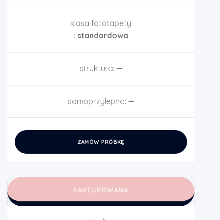
klasa fototapety
:
standardowa
struktura:
➖
samoprzylepna:
➖
ZAMÓW PRÓBKĘ
FAKTUROWANA