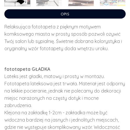
OPIS
Relaksująca fototapeta z pięknym motywem
komiksowego miasta w prosty sposób pozwoli ożywić
Twój salon lub sypialnię. Świetnie dobrana kolorystyka i
oryginalny wzór fototapety doda wnętrzu uroku.
fototapeta GŁADKA
Lateks jest gładki, matowy i prosty w montażu.
Fototapeta lateksowa jest trwała. Materiał jest odporny
na lekkie pocieranie, jednak nie polecamy do dekoracji
miejsc narażonych na częsty dotyk i mocne
zabrudzenia.
Klejona na zakładkę 1-2cm - zakładka może być
widoczna bardziej na jasnych i jednolitych miejscach,
gdzie nie występuje skomplikowany wzór. Widoczność