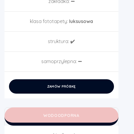
zakładka:
➖
klasa fototapety:
luksusowa
struktura:
✔️
samoprzylepna:
➖
ZAMÓW PRÓBKĘ
WODOODPORNA