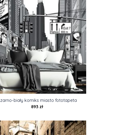
zarno-biały komiks miasto fototapeta
893
zł