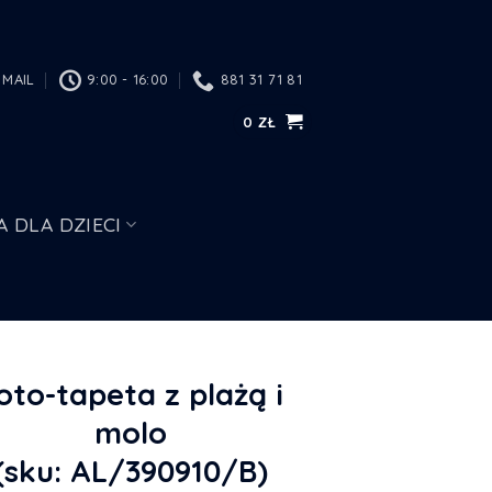
MAIL
9:00 - 16:00
881 31 71 81
0
ZŁ
A DLA DZIECI
oto-tapeta z plażą i
molo
(sku: AL/390910/B)