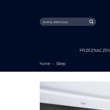
Skip
to
content
Szukaj:
PRZEZNACZEN
home
»
Sklep