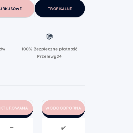
URKUSOWE
TROPIKALNE
rów
100% Bezpieczne płatność
Przelewy24
AKTUROWANA
WODOODPORNA
➖
✔️