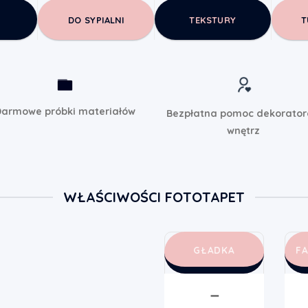
DO SYPIALNI
TEKSTURY
T
armowe próbki materiałów
Bezpłatna pomoc dekorato
wnętrz
WŁAŚCIWOŚCI FOTOTAPET
GŁADKA
F
➖