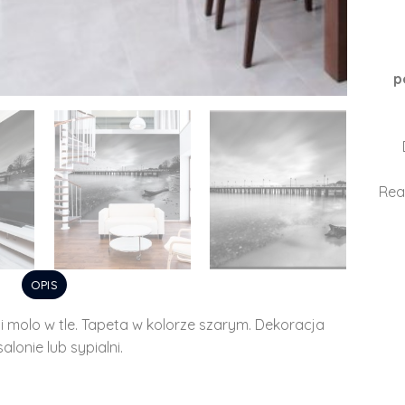
p
Rea
OPIS
i molo w tle. Tapeta w kolorze szarym. Dekoracja
lonie lub sypialni.