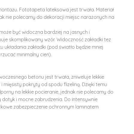
montażu. Fototapeta lateksowa jest trwała. Materiał
dnak nie polecamy do dekoracji miejsc narażonych na
może być widoczna bardziej na jasnych i
ępuje skomplikowany wzór. Widoczność zakładki tez
u układania zakładki (pod światło będzie mniej
rzucać minimalny cień).
woczesnego betonu jest trwała, zniweluje lekkie
i mięsisty pokryty od spodu flizeliną. Dzięki temu
dporny na lekkie pocieranie, jednak nie polecamy do
y dotyk i mocne zabrudzenia. Do intensywnie
tkowe zabezpieczenie ochronnym laminatem