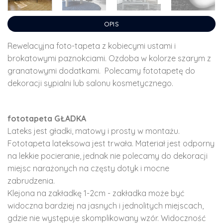
OPIS
Rewelacyjna foto-tapeta z kobiecymi ustami i
brokatowymi paznokciami. Ozdoba w kolorze szarym z
granatowymi dodatkami. Polecamy fototapetę do
dekoracji sypialni lub salonu kosmetycznego.
fototapeta GŁADKA
Lateks jest gładki, matowy i prosty w montażu.
Fototapeta lateksowa jest trwała. Materiał jest odporny
na lekkie pocieranie, jednak nie polecamy do dekoracji
miejsc narażonych na częsty dotyk i mocne
zabrudzenia.
Klejona na zakładkę 1-2cm - zakładka może być
widoczna bardziej na jasnych i jednolitych miejscach,
gdzie nie występuje skomplikowany wzór. Widoczność