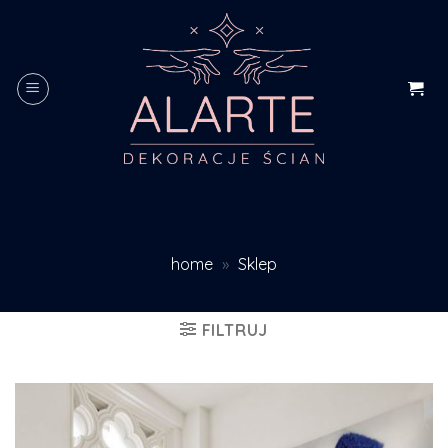
Skip
to
content
home
»
Sklep
FILTRUJ