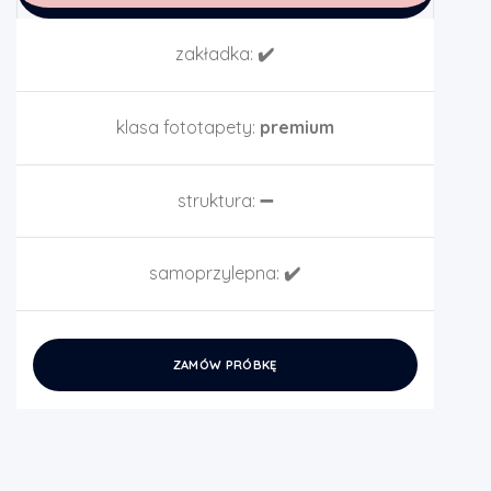
zakładka:
✔️
klasa fototapety:
premium
struktura:
➖
samoprzylepna:
✔️
ZAMÓW PRÓBKĘ