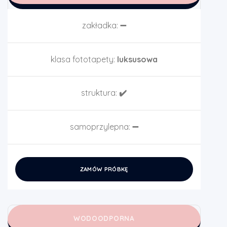
zakładka:
➖
klasa fototapety:
luksusowa
struktura:
✔️
samoprzylepna:
➖
ZAMÓW PRÓBKĘ
WODOODPORNA