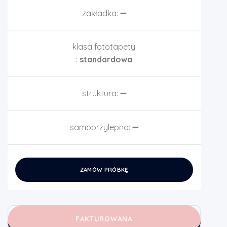
zakładka:
➖
klasa fototapety
:
standardowa
struktura:
➖
samoprzylepna:
➖
ZAMÓW PRÓBKĘ
FAKTUROWANA