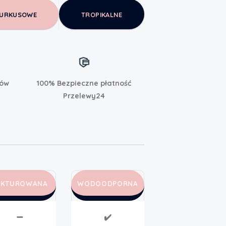
URKUSOWE
TROPIKALNE
rów
100% Bezpieczne płatność
Przelewy24
AKTUROWANA
WODOODPORNA
➖
✔️