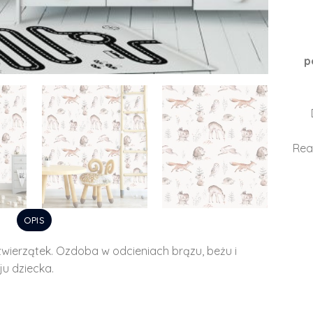
p
Rea
OPIS
ierzątek. Ozdoba w odcieniach brązu, beżu i
ju dziecka.