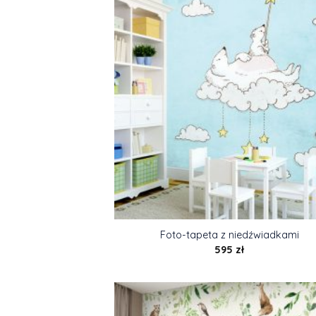
Foto-tapeta z niedźwiadkami
595
zł