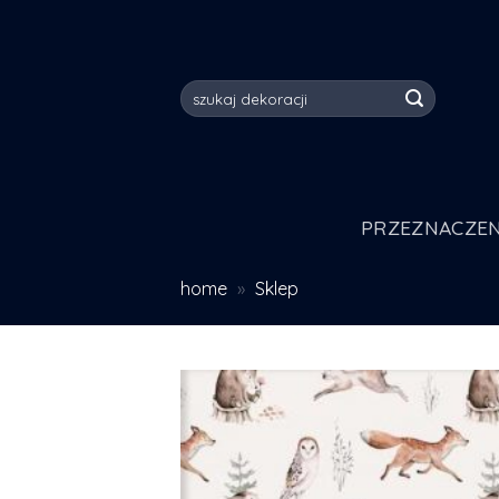
Skip
to
content
Szukaj:
PRZEZNACZEN
home
»
Sklep