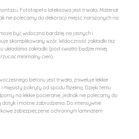
montażu. Fototapeta lateksowa jest trwała. Materiał
dnak nie polecamy do dekoracji miejsc narażonych na
może być widoczna bardziej na jasnych i
ępuje skomplikowany wzór. Widoczność zakładki tez
u układania zakładki (pod światło będzie mniej
rzucać minimalny cień).
woczesnego betonu jest trwała, zniweluje lekkie
i mięsisty pokryty od spodu flizeliną. Dzięki temu
dporny na lekkie pocieranie, jednak nie polecamy do
y dotyk i mocne zabrudzenia. Do intensywnie
tkowe zabezpieczenie ochronnym laminatem