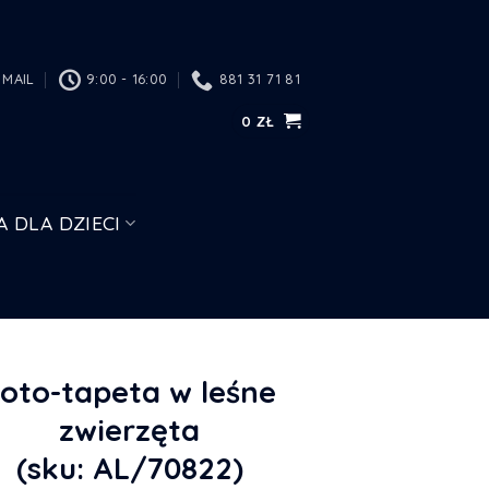
MAIL
9:00 - 16:00
881 31 71 81
0
ZŁ
A DLA DZIECI
oto-tapeta w leśne
zwierzęta
(sku: AL/70822)