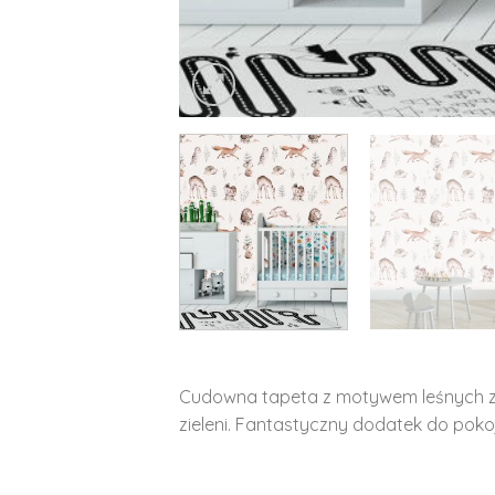
Cudowna tapeta z motywem leśnych zw
zieleni. Fantastyczny dodatek do poko