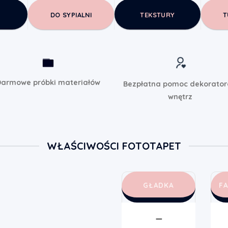
DO SYPIALNI
TEKSTURY
T
armowe próbki materiałów
Bezpłatna pomoc dekorato
wnętrz
WŁAŚCIWOŚCI FOTOTAPET
GŁADKA
F
➖