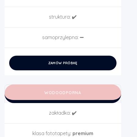
struktura:
✔️
samoprzylepna:
➖
ZAMÓW PRÓBKĘ
WODOODPORNA
zakładka:
✔️
klasa fototapety:
premium