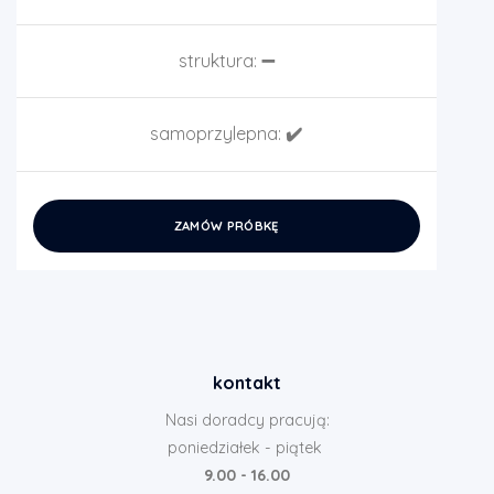
struktura:
➖
samoprzylepna:
✔️
ZAMÓW PRÓBKĘ
kontakt
Nasi doradcy pracują:
poniedziałek - piątek
9.00 - 16.00