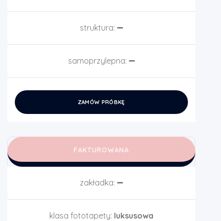
struktura:
➖
samoprzylepna:
➖
ZAMÓW PRÓBKĘ
FAKTUROWANA
zakładka:
➖
klasa fototapety:
luksusowa