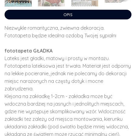
OPIS
Niezwykle romantyczna, zwiewna dekoracja.
Fototapeta będzie idealna ozdobą Twojej sypialni
fototapeta GŁADKA
Lateks jest gładki, matowy i prosty w montażu.
Fototapeta lateksowa jest trwała. Materiał jest odporny
na lekkie pocieranie, jednak nie polecamy do dekoracji
miejsc narażonych na częsty dotyk i mocne
zabrudzenia.
Klejona na zakładkę 1-2cm - zakładka może być
widoczna bardziej na jasnych i jednolitych miejscach,
gdzie nie występuje skomplikowany wzór. Widoczność
zakładki tez zależy od miejsca montowania, kierunku
układania zakładki (pod światło będzie mniej widoczna,
układana ze światłem może rzucać minimalny cień).