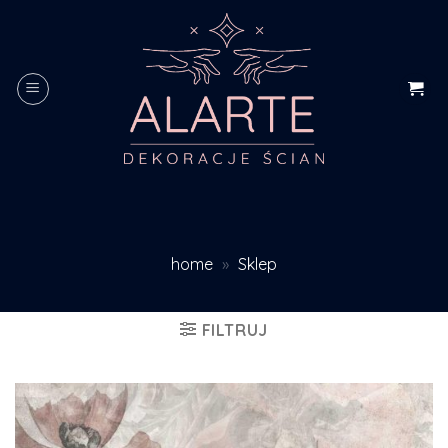
Skip
to
content
home
»
Sklep
FILTRUJ