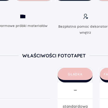
armowe próbki materiałów
Bezpłatna pomoc dekorato
wnętrz
WŁAŚCIWOŚCI FOTOTAPET
GŁADKA
F
➖
standardowa