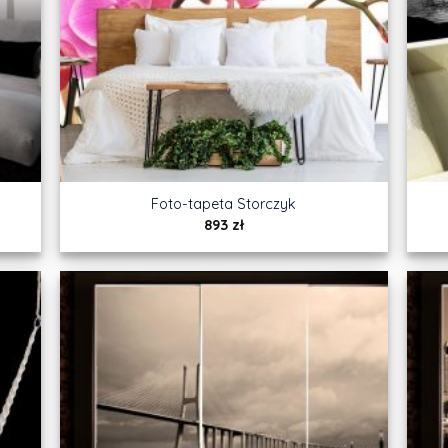
Foto-tapeta Storczyk
893
zł