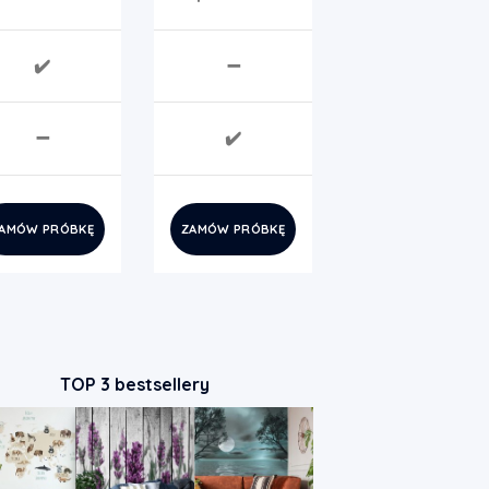
✔️
➖
➖
✔️
AMÓW PRÓBKĘ
ZAMÓW PRÓBKĘ
TOP 3 bestsellery