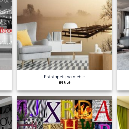
Fototapety na meble
893
zł