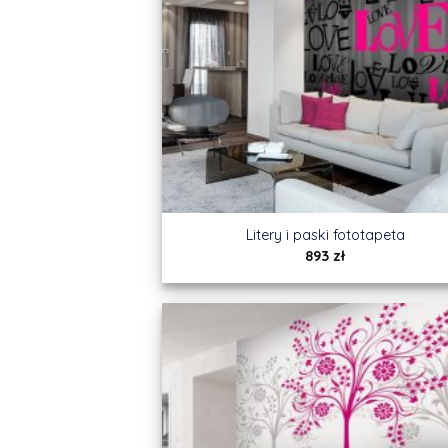
Litery i paski fototapeta
893
zł