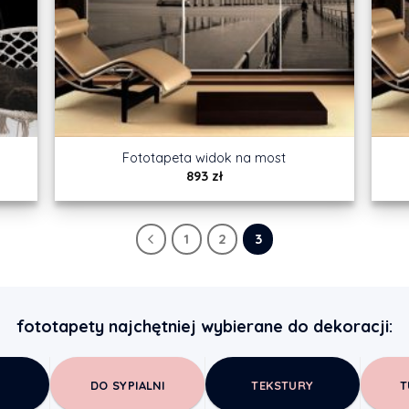
Fototapeta widok na most
893
zł
1
2
3
fototapety najchętniej wybierane do dekoracji:
DO SYPIALNI
TEKSTURY
T