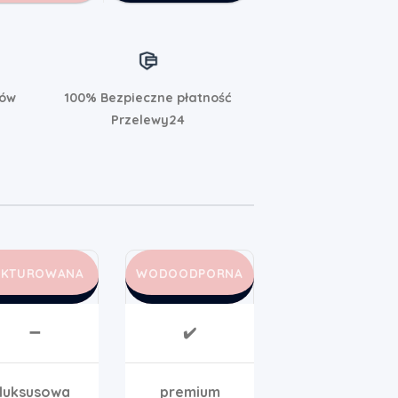
rów
100% Bezpieczne płatność
Przelewy24
AKTUROWANA
WODOODPORNA
➖
✔️
luksusowa
premium