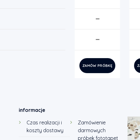
➖
➖
ZAMÓW PRÓBKĘ
Z
informacje
Czas realizacji i
Zamówienie
koszty dostawy
darmowych
próbek fototapet