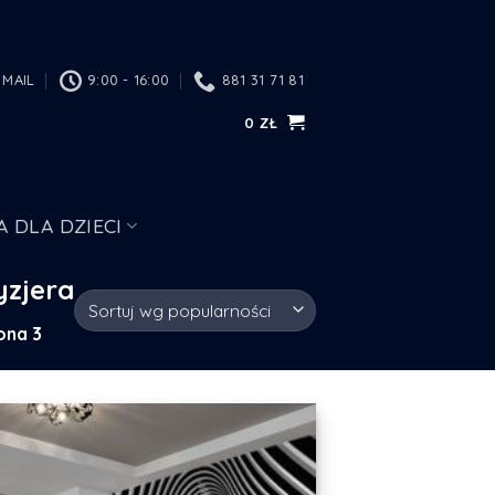
MAIL
9:00 - 16:00
881 31 71 81
0
ZŁ
A DLA DZIECI
yzjera
ona 3