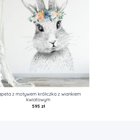
apeta z motywem króliczka z wiankiem
kwiatowym
595
zł