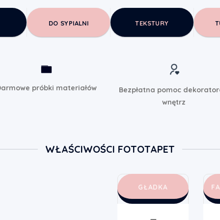
DO SYPIALNI
TEKSTURY
T
armowe próbki materiałów
Bezpłatna pomoc dekorato
wnętrz
WŁAŚCIWOŚCI FOTOTAPET
GŁADKA
F
➖