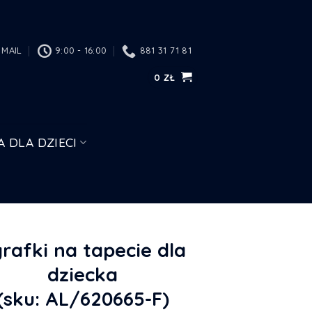
MAIL
9:00 - 16:00
881 31 71 81
0
ZŁ
A DLA DZIECI
rafki na tapecie dla
dziecka
(sku: AL/620665-F)