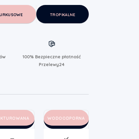
URKUSOWE
TROPIKALNE
rów
100% Bezpieczne płatność
Przelewy24
AKTUROWANA
WODOODPORNA
➖
✔️