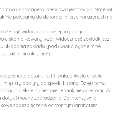
montażu. Fototapeta lateksowa jest trwała. Materiał
dnak nie polecamy do dekoracji miejsc narażonych na
może być widoczna bardziej na jasnych i
ępuje skomplikowany wzór. Widoczność zakładki tez
u układania zakładki (pod światło będzie mniej
rzucać minimalny cień).
woczesnego betonu jest trwała, zniweluje lekkie
i mięsisty pokryty od spodu flizeliną. Dzięki temu
dporny na lekkie pocieranie, jednak nie polecamy do
y dotyk i mocne zabrudzenia. Do intensywnie
tkowe zabezpieczenie ochronnym laminatem