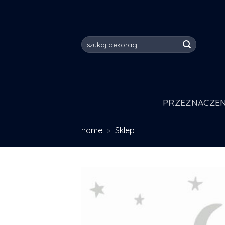
Skip
to
content
Szukaj:
PRZEZNACZEN
home
»
Sklep