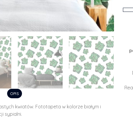
p
Rea
OPIS
astych kwiatów. Fototapeta w kolorze białym i
 sypialni.