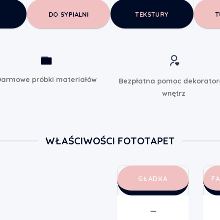
DO SYPIALNI
TEKSTURY
T
armowe próbki materiałów
Bezpłatna pomoc dekorato
wnętrz
WŁAŚCIWOŚCI FOTOTAPET
GŁADKA
F
➖