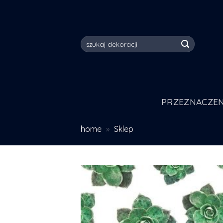
Skip
to
content
Szukaj:
PRZEZNACZEN
home
»
Sklep