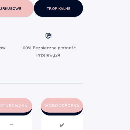
URKUSOWE
TROPIKALNE
rów
100% Bezpieczne płatność
Przelewy24
AKTUROWANA
WODOODPORNA
➖
✔️