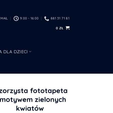
MAIL
9:00 - 16:00
881 31 71 81
0
ZŁ
A DLA DZIECI
orzysta fototapeta
 motywem zielonych
kwiatów