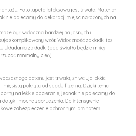
montażu. Fototapeta lateksowa jest trwała. Materiał
dnak nie polecamy do dekoracji miejsc narażonych na
może być widoczna bardziej na jasnych i
ępuje skomplikowany wzór. Widoczność zakładki tez
u układania zakładki (pod światło będzie mniej
rzucać minimalny cień).
woczesnego betonu jest trwała, zniweluje lekkie
i mięsisty pokryty od spodu flizeliną. Dzięki temu
dporny na lekkie pocieranie, jednak nie polecamy do
y dotyk i mocne zabrudzenia. Do intensywnie
tkowe zabezpieczenie ochronnym laminatem