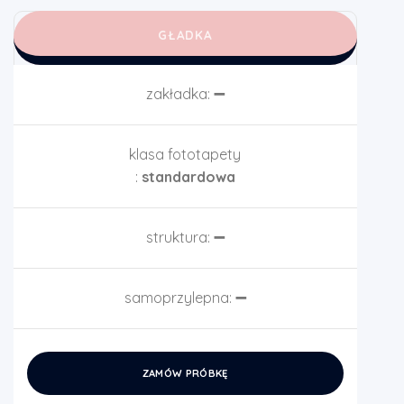
GŁADKA
zakładka:
➖
klasa fototapety
:
standardowa
struktura:
➖
samoprzylepna:
➖
ZAMÓW PRÓBKĘ