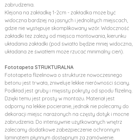
zabrudzenia.
Klejona na zakładkę 1-2cm - zakładka może być
widoczna bardziej na jasnych i jednolitych miejscach,
gdzie nie występuje skomplikowany wzór. Widoczność
zakładki tez zależy od miejsca montowania, kierunku
układania zakładki (pod światło będzie mniej widoczna,
układana ze światłem może rzucać minimalny cień).
Fototapeta STRUKTURALNA
Fototapeta flizelinowa o strukturze nowoczesnego
betonu jest trwała, zniweluje lekkie nierówności ściany.
Podkład jest gruby i mięsisty pokryty od spodu flizeliną.
Dzięki temu jest prosty w montażu. Materiał jest
odporny na lekkie pocieranie, jednak nie polecamy do
dekoracji miejsc narażonych na częsty dotyk i mocne
zabrudzenia. Do intensywnie użytkowanych wnętrz
zalecamy dodatkowe zabezpieczenie ochronnym
laminatem płynnym dostępnym za zamówienie.