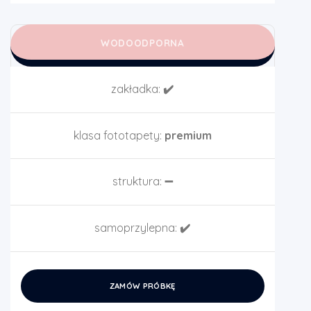
WODOODPORNA
zakładka:
✔️
klasa fototapety:
premium
struktura:
➖
samoprzylepna:
✔️
ZAMÓW PRÓBKĘ