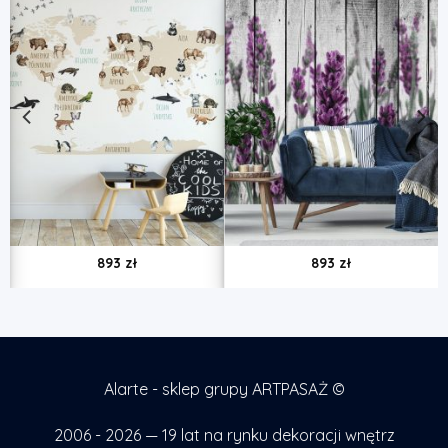
893
zł
893
zł
Alarte - sklep grupy ARTPASAŻ ©
2006 - 2026 — 19 lat na rynku dekoracji wnętrz