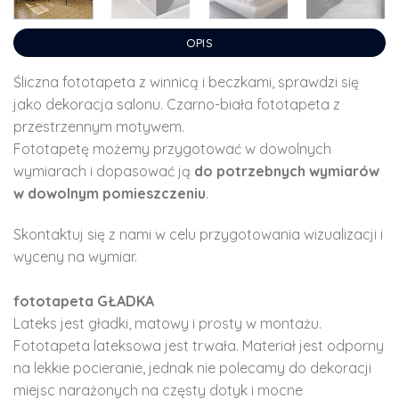
OPIS
Śliczna fototapeta z winnicą i beczkami, sprawdzi się
jako dekoracja salonu. Czarno-biała fototapeta z
przestrzennym motywem.
Fototapetę możemy przygotować w dowolnych
wymiarach i dopasować ją
do potrzebnych wymiarów
w dowolnym pomieszczeniu
.
Skontaktuj się z nami w celu przygotowania wizualizacji i
wyceny na wymiar.
fototapeta GŁADKA
Lateks jest gładki, matowy i prosty w montażu.
Fototapeta lateksowa jest trwała. Materiał jest odporny
na lekkie pocieranie, jednak nie polecamy do dekoracji
miejsc narażonych na częsty dotyk i mocne