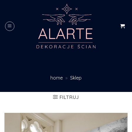
Skip
to
content
home
»
Sklep
FILTRUJ