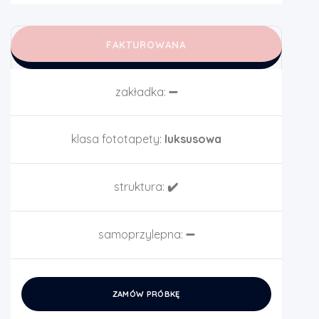
FAKTUROWANA
zakładka:
➖
klasa fototapety:
luksusowa
struktura:
✔️
samoprzylepna:
➖
ZAMÓW PRÓBKĘ