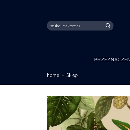
Skip
to
content
Szukaj:
PRZEZNACZEN
home
»
Sklep