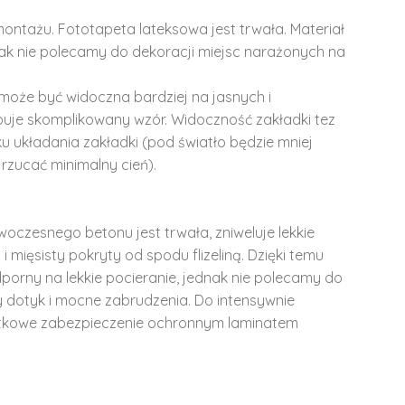
montażu. Fototapeta lateksowa jest trwała. Materiał
dnak nie polecamy do dekoracji miejsc narażonych na
może być widoczna bardziej na jasnych i
ępuje skomplikowany wzór. Widoczność zakładki tez
u układania zakładki (pod światło będzie mniej
rzucać minimalny cień).
woczesnego betonu jest trwała, zniweluje lekkie
i mięsisty pokryty od spodu flizeliną. Dzięki temu
dporny na lekkie pocieranie, jednak nie polecamy do
y dotyk i mocne zabrudzenia. Do intensywnie
tkowe zabezpieczenie ochronnym laminatem