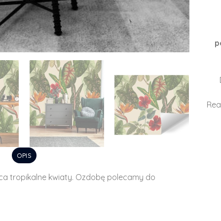
p
Rea
OPIS
ca tropikalne kwiaty. Ozdobę polecamy do