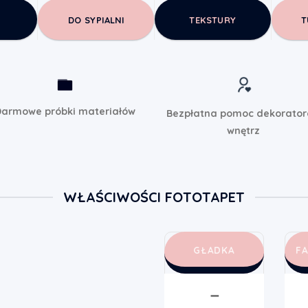
DO SYPIALNI
TEKSTURY
T
armowe próbki materiałów
Bezpłatna pomoc dekorato
wnętrz
WŁAŚCIWOŚCI FOTOTAPET
GŁADKA
F
➖