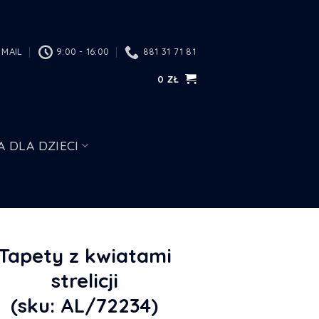
MAIL
9:00 - 16:00
881 31 71 81
0
ZŁ
A DLA DZIECI
Tapety z kwiatami
strelicji
(sku: AL/72234)