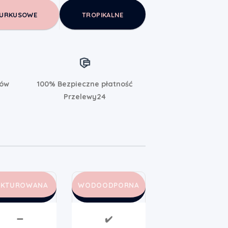
URKUSOWE
TROPIKALNE
rów
100% Bezpieczne płatność
Przelewy24
AKTUROWANA
WODOODPORNA
➖
✔️