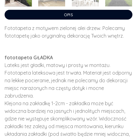
OPIS
Fototapeta z motywem zielonej alei drzew. Polecamy
fototapetę jako oryginalną dekorację Twoich wnętrz.
fototapeta GŁADKA
Lateks jest gładki, matowy i prosty w montażu.
Fototapeta lateksowa jest trwała. Materiał jest odporny
na lekkie pocieranie, jednak nie polecamy do dekoracji
miejsc narażonych na częsty dotyk i mocne
zabrudzenia.
Klejona na zakładkę 1-2cm - zakładka może być
widoczna bardziej na jasnych i jednolitych miejscach,
gdzie nie występuje skomplikowany wzór. Widoczność
zakładki tez zależy od miejsca montowania, kierunku
układania zakładki (pod światło będzie mniej widoczna,