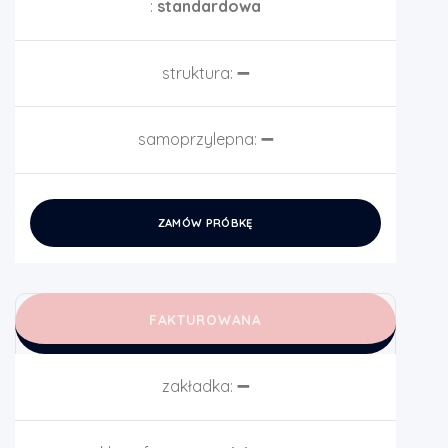
:
standardowa
struktura:
➖
samoprzylepna:
➖
ZAMÓW PRÓBKĘ
FAKTUROWANA
zakładka:
➖