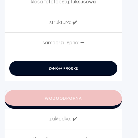
klasa fototapety:
luksusowa
struktura:
✔️
samoprzylepna:
➖
ZAMÓW PRÓBKĘ
WODOODPORNA
zakładka:
✔️