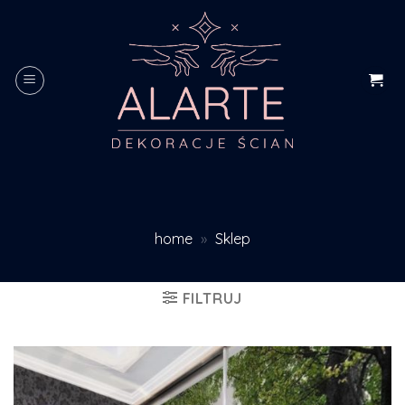
Skip
to
content
home
»
Sklep
FILTRUJ