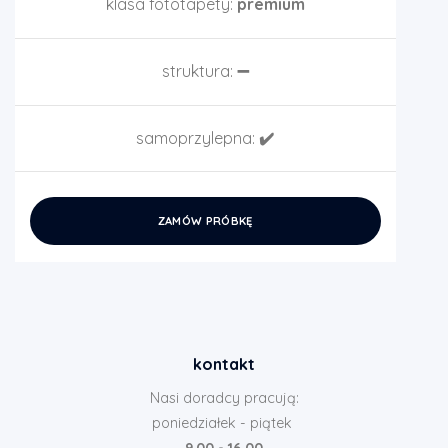
klasa fototapety:
premium
struktura:
➖
samoprzylepna:
✔️
ZAMÓW PRÓBKĘ
kontakt
Nasi doradcy pracują:
poniedziałek - piątek
9.00 - 16.00