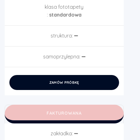
klasa fototapety
:
standardowa
struktura:
➖
samoprzylepna:
➖
ZAMÓW PRÓBKĘ
FAKTUROWANA
zakładka:
➖