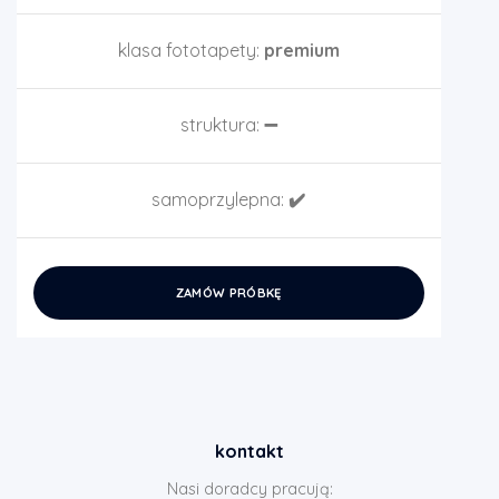
klasa fototapety:
premium
struktura:
➖
samoprzylepna:
✔️
ZAMÓW PRÓBKĘ
kontakt
Nasi doradcy pracują: