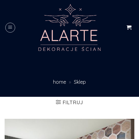
Skip
to
content
home
»
Sklep
FILTRUJ