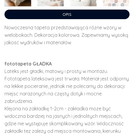
OPIS
Nowoczesna tapeta przedstawiająca różne wzory w
wielobokach. Dekoracja kolorowa. Zapewniamy wysoką
jakość wydruków i materiałów.
fototapeta GŁADKA
Lateks jest gładki, matowy i prosty w montażu.
Fototapeta lateksowa jest trwała. Materiał jest odporny
na lekkie pocieranie, jednak nie polecamy do dekoracji
miejsc narażonych na częsty dotyk i mocne
zabrudzenia.
Klejona na zakładkę 1-2cm - zakładka może być
widoczna bardziej na jasnych i jednolitych miejscach,
gdzie nie występuje skomplikowany wzór. Widoczność
zakładki tez zależy od miejsca montowania, kierunku