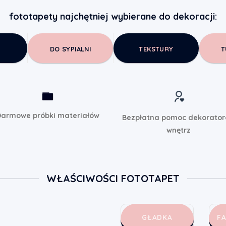
fototapety najchętniej wybierane do dekoracji:
DO SYPIALNI
TEKSTURY
T
armowe próbki materiałów
Bezpłatna pomoc dekorato
wnętrz
WŁAŚCIWOŚCI FOTOTAPET
GŁADKA
F