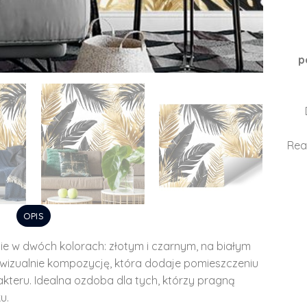
p
Rea
OPIS
cie w dwóch kolorach: złotym i czarnym, na białym
ą wizualnie kompozycję, która dodaje pomieszczeniu
teru. Idealna ozdoba dla tych, którzy pragną
u.