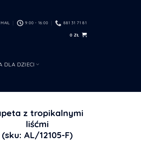
MAIL
9:00 - 16:00
881 31 71 81
0
ZŁ
A DLA DZIECI
apeta z tropikalnymi
liśćmi
(sku: AL/12105-F)