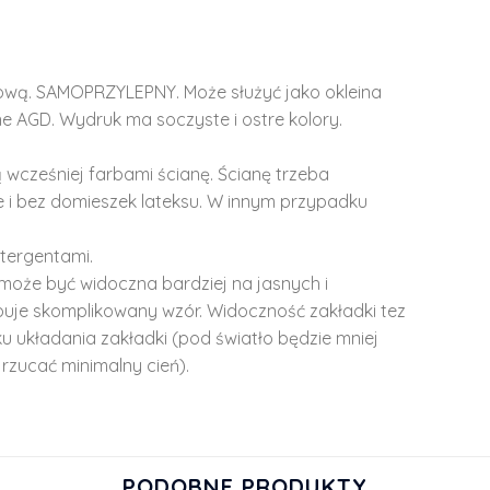
lową. SAMOPRZYLEPNY. Może służyć jako okleina
e AGD. Wydruk ma soczyste i ostre kolory.
 wcześniej farbami ścianę. Ścianę trzeba
 i bez domieszek lateksu. W innym przypadku
tergentami.
może być widoczna bardziej na jasnych i
ępuje skomplikowany wzór. Widoczność zakładki tez
u układania zakładki (pod światło będzie mniej
rzucać minimalny cień).
PODOBNE PRODUKTY