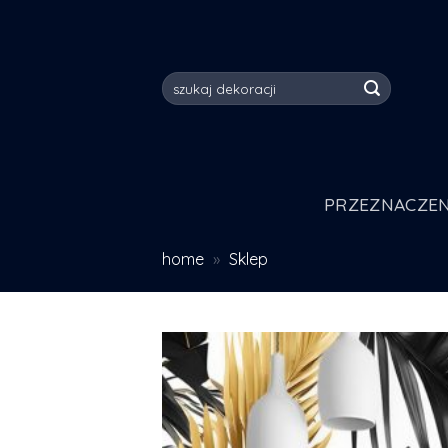
Skip
to
content
Szukaj:
PRZEZNACZEN
home
»
Sklep