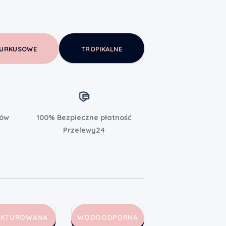
URKUSOWE
TROPIKALNE
rów
100% Bezpieczne płatność
Przelewy24
AKTUROWANA
WODOODPORNA