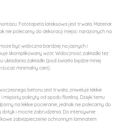
montażu. Fototapeta lateksowa jest trwała. Materiał
dnak nie polecamy do dekoracji miejsc narażonych na
może być widoczna bardziej na jasnych i
ępuje skomplikowany wzór. Widoczność zakładki tez
u układania zakładki (pod światło będzie mniej
rzucać minimalny cień).
woczesnego betonu jest trwała, zniweluje lekkie
i mięsisty pokryty od spodu flizeliną. Dzięki temu
dporny na lekkie pocieranie, jednak nie polecamy do
y dotyk i mocne zabrudzenia. Do intensywnie
tkowe zabezpieczenie ochronnym laminatem