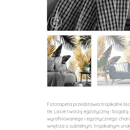
Fototapeta przedstawia tropikalne liś
tle. Liście tworzą egzotyczną i bogat
wyrafinowanego i egzotycznego charak
wnętrza o subtelnym, tropikalnym urok