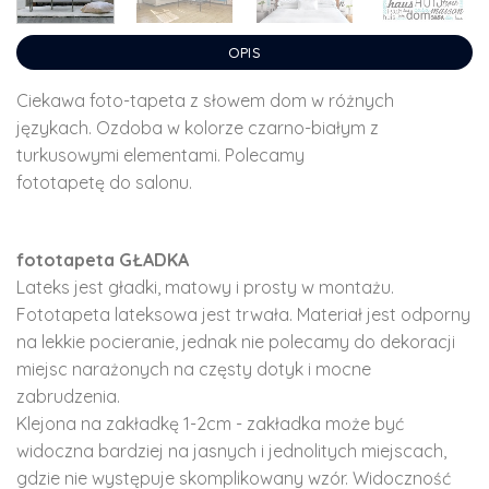
OPIS
Ciekawa foto-tapeta z słowem dom w różnych
językach. Ozdoba w kolorze czarno-białym z
turkusowymi elementami. Polecamy
fototapetę do salonu.
fototapeta GŁADKA
Lateks jest gładki, matowy i prosty w montażu.
Fototapeta lateksowa jest trwała. Materiał jest odporny
na lekkie pocieranie, jednak nie polecamy do dekoracji
miejsc narażonych na częsty dotyk i mocne
zabrudzenia.
Klejona na zakładkę 1-2cm - zakładka może być
widoczna bardziej na jasnych i jednolitych miejscach,
gdzie nie występuje skomplikowany wzór. Widoczność