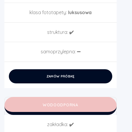
klasa fototapety:
luksusowa
struktura:
✔️
samoprzylepna:
➖
ZAMÓW PRÓBKĘ
WODOODPORNA
zakładka:
✔️