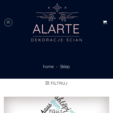
Skip
to
content
home
»
Sklep
FILTRUJ