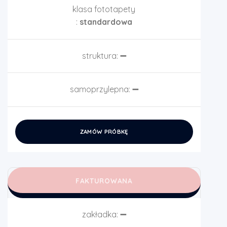
klasa fototapety
:
standardowa
struktura:
➖
samoprzylepna:
➖
ZAMÓW PRÓBKĘ
FAKTUROWANA
zakładka:
➖