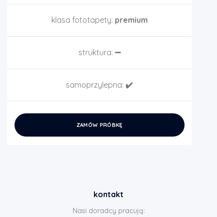
klasa fototapety:
premium
struktura:
➖
samoprzylepna:
✔️
ZAMÓW PRÓBKĘ
kontakt
Nasi doradcy pracują: