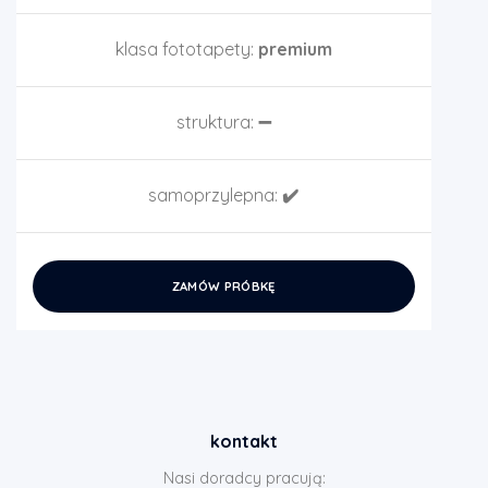
klasa fototapety:
premium
struktura:
➖
samoprzylepna:
✔️
ZAMÓW PRÓBKĘ
kontakt
Nasi doradcy pracują: