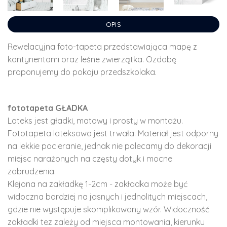
OPIS
Rewelacyjna foto-tapeta przedstawiająca mapę z
kontynentami oraz leśne zwierzątka. Ozdobę
proponujemy do pokoju przedszkolaka.
fototapeta GŁADKA
Lateks jest gładki, matowy i prosty w montażu.
Fototapeta lateksowa jest trwała. Materiał jest odporny
na lekkie pocieranie, jednak nie polecamy do dekoracji
miejsc narażonych na częsty dotyk i mocne
zabrudzenia.
Klejona na zakładkę 1-2cm - zakładka może być
widoczna bardziej na jasnych i jednolitych miejscach,
gdzie nie występuje skomplikowany wzór. Widoczność
zakładki tez zależy od miejsca montowania, kierunku