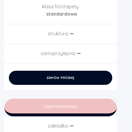
klasa fototapety
:
standardowa
struktura:
➖
samoprzylepna:
➖
ZAMÓW PRÓBKĘ
FAKTUROWANA
zakładka:
➖