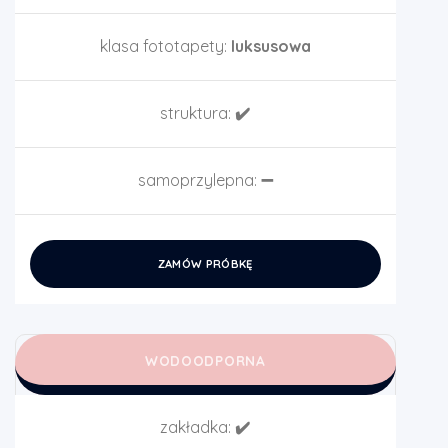
klasa fototapety:
luksusowa
struktura:
✔️
samoprzylepna:
➖
ZAMÓW PRÓBKĘ
WODOODPORNA
zakładka:
✔️