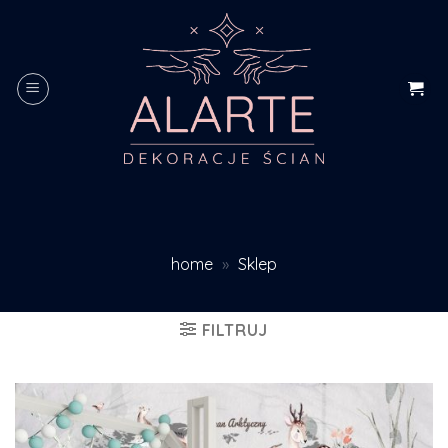
Skip
to
content
home
»
Sklep
FILTRUJ