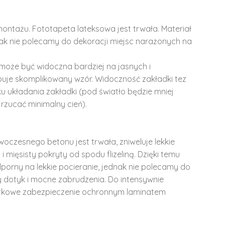
montażu. Fototapeta lateksowa jest trwała. Materiał
dnak nie polecamy do dekoracji miejsc narażonych na
może być widoczna bardziej na jasnych i
ępuje skomplikowany wzór. Widoczność zakładki tez
u układania zakładki (pod światło będzie mniej
rzucać minimalny cień).
woczesnego betonu jest trwała, zniweluje lekkie
i mięsisty pokryty od spodu flizeliną. Dzięki temu
dporny na lekkie pocieranie, jednak nie polecamy do
y dotyk i mocne zabrudzenia. Do intensywnie
tkowe zabezpieczenie ochronnym laminatem