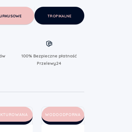
URKUSOWE
TROPIKALNE
rów
100% Bezpieczne płatność
Przelewy24
AKTUROWANA
WODOODPORNA