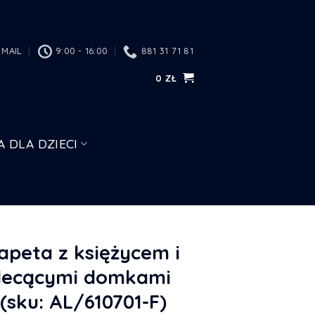
MAIL
9:00 - 16:00
881 31 71 81
0
ZŁ
A DLA DZIECI
apeta z księżycem i
lecącymi domkami
(sku: AL/610701-F)