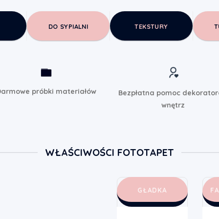
DO SYPIALNI
TEKSTURY
T
armowe próbki materiałów
Bezpłatna pomoc dekorato
wnętrz
WŁAŚCIWOŚCI FOTOTAPET
GŁADKA
F