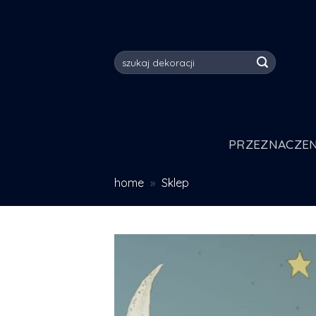
Skip
to
content
Szukaj:
PRZEZNACZEN
home
»
Sklep