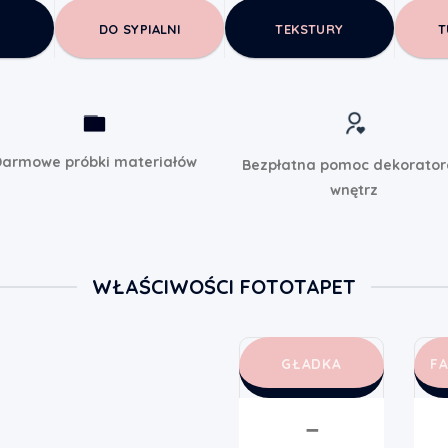
DO SYPIALNI
TEKSTURY
T
armowe próbki materiałów
Bezpłatna pomoc dekorato
wnętrz
WŁAŚCIWOŚCI FOTOTAPET
GŁADKA
F
➖