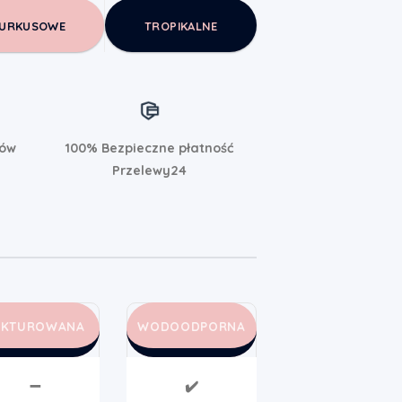
URKUSOWE
TROPIKALNE
rów
100% Bezpieczne płatność
Przelewy24
AKTUROWANA
WODOODPORNA
➖
✔️