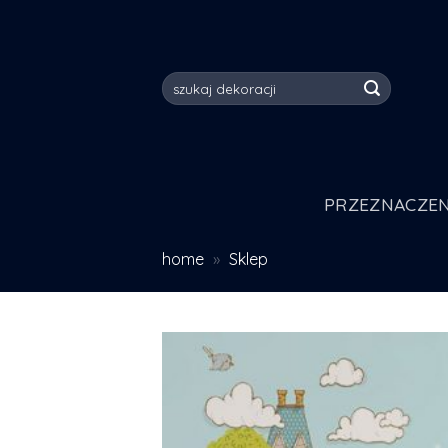
Skip
to
content
Szukaj:
PRZEZNACZEN
home
»
Sklep