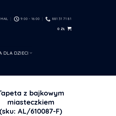
MAIL
9:00 - 16:00
881 31 71 81
0
ZŁ
A DLA DZIECI
Tapeta z bajkowym
miasteczkiem
(sku: AL/610087-F)