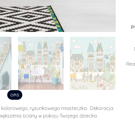
p
Rea
OPIS
 kolorowego, rysunkowego miasteczka. Dekoracja
ększenia ściany w pokoju Twojego dziecka.