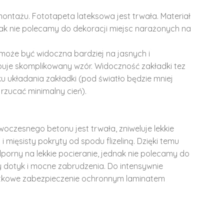
montażu. Fototapeta lateksowa jest trwała. Materiał
dnak nie polecamy do dekoracji miejsc narażonych na
może być widoczna bardziej na jasnych i
ępuje skomplikowany wzór. Widoczność zakładki tez
u układania zakładki (pod światło będzie mniej
rzucać minimalny cień).
woczesnego betonu jest trwała, zniweluje lekkie
i mięsisty pokryty od spodu flizeliną. Dzięki temu
dporny na lekkie pocieranie, jednak nie polecamy do
y dotyk i mocne zabrudzenia. Do intensywnie
tkowe zabezpieczenie ochronnym laminatem