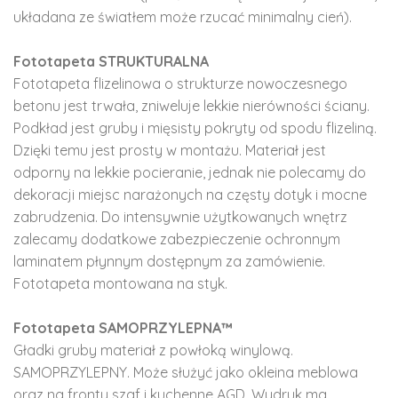
układana ze światłem może rzucać minimalny cień).
Fototapeta STRUKTURALNA
Fototapeta flizelinowa o strukturze nowoczesnego
betonu jest trwała, zniweluje lekkie nierówności ściany.
Podkład jest gruby i mięsisty pokryty od spodu flizeliną.
Dzięki temu jest prosty w montażu. Materiał jest
odporny na lekkie pocieranie, jednak nie polecamy do
dekoracji miejsc narażonych na częsty dotyk i mocne
zabrudzenia. Do intensywnie użytkowanych wnętrz
zalecamy dodatkowe zabezpieczenie ochronnym
laminatem płynnym dostępnym za zamówienie.
Fototapeta montowana na styk.
Fototapeta SAMOPRZYLEPNA™
Gładki gruby materiał z powłoką winylową.
SAMOPRZYLEPNY. Może służyć jako okleina meblowa
oraz na fronty szaf i kuchenne AGD. Wydruk ma