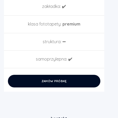
zakładka:
✔️
klasa fototapety:
premium
struktura:
➖
samoprzylepna:
✔️
ZAMÓW PRÓBKĘ