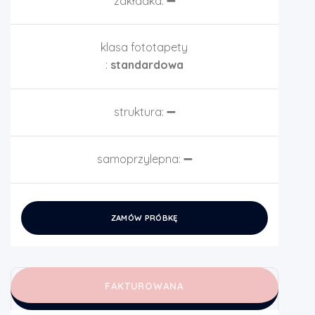
zakładka:
➖
klasa fototapety
:
standardowa
struktura:
➖
samoprzylepna:
➖
ZAMÓW PRÓBKĘ
FAKTUROWANA