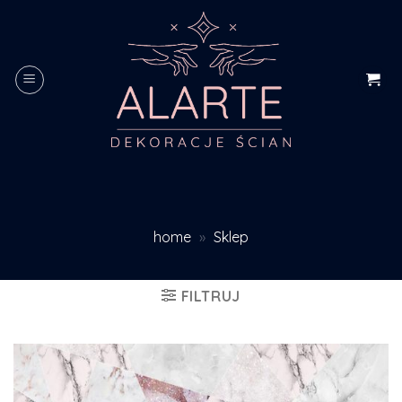
Skip
to
content
home
»
Sklep
FILTRUJ