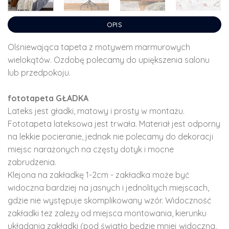
OPIS
Olśniewająca tapeta z motywem marmurowych
wielokątów. Ozdobę polecamy do upiększenia salonu
lub przedpokoju.
fototapeta GŁADKA
Lateks jest gładki, matowy i prosty w montażu.
Fototapeta lateksowa jest trwała. Materiał jest odporny
na lekkie pocieranie, jednak nie polecamy do dekoracji
miejsc narażonych na częsty dotyk i mocne
zabrudzenia.
Klejona na zakładkę 1-2cm - zakładka może być
widoczna bardziej na jasnych i jednolitych miejscach,
gdzie nie występuje skomplikowany wzór. Widoczność
zakładki tez zależy od miejsca montowania, kierunku
układania zakładki (pod światło będzie mniej widoczna,