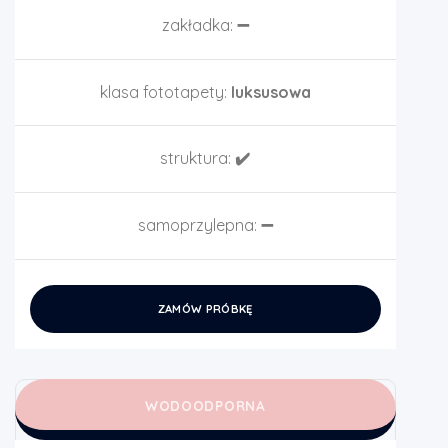
zakładka:
➖
klasa fototapety:
luksusowa
struktura:
✔️
samoprzylepna:
➖
ZAMÓW PRÓBKĘ
WODOODPORNA