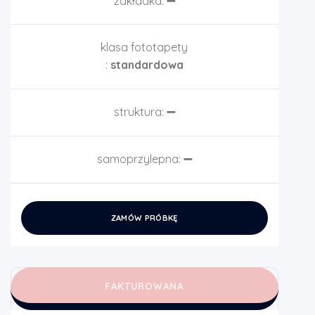
zakładka:
➖
klasa fototapety
:
standardowa
struktura:
➖
samoprzylepna:
➖
ZAMÓW PRÓBKĘ
FAKTUROWANA