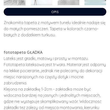
OPIS
Znakomita tapeta z motywem tunelu idealnie nadaje się
do małych pomieszczeń. Tapeta w kolorach czarno-
białych z dodatkiem turkusu.
fototapeta GŁADKA
Lateks jest gładki, matowy i prosty w montażu.
Fototapeta lateksowa jest trwała. Materiał jest odporny
na lekkie pocieranie, jednak nie polecamy do dekoracji
miejsc narażonych na częsty dotyk i mocne
zabrudzenia.
Klejona na zakładkę 1-2cm - zakładka może być
widoczna bardziej na jasnych i jednolitych miejscach,
gdzie nie występuje skomplikowany wzór. Widoczność
zakładki tez zależy od miejsca montowania, kierunku