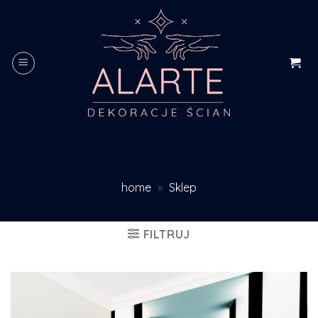
Skip
to
content
home
»
Sklep
FILTRUJ