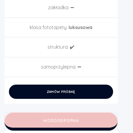
zakładka:
➖
klasa fototapety:
luksusowa
struktura:
✔️
samoprzylepna:
➖
ZAMÓW PRÓBKĘ
WODOODPORNA