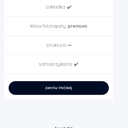
zakładka:
✔️
klasa fototapety:
premium
struktura:
➖
samoprzylepna:
✔️
ZAMÓW PRÓBKĘ