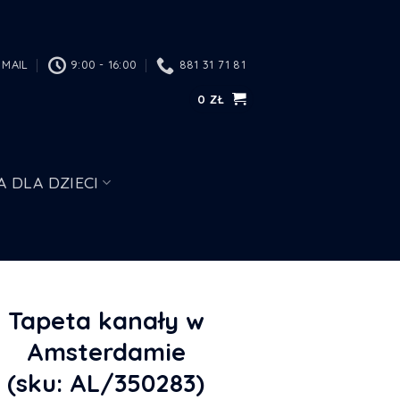
MAIL
9:00 - 16:00
881 31 71 81
0
ZŁ
A DLA DZIECI
Tapeta kanały w
Amsterdamie
(sku: AL/350283)