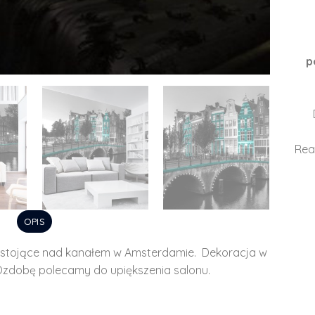
p
Rea
OPIS
stojące nad kanałem w Amsterdamie. Dekoracja w
 Ozdobę polecamy do upiększenia salonu.