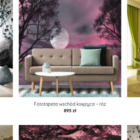
Fototapeta wschód księżyca – róż
893
zł