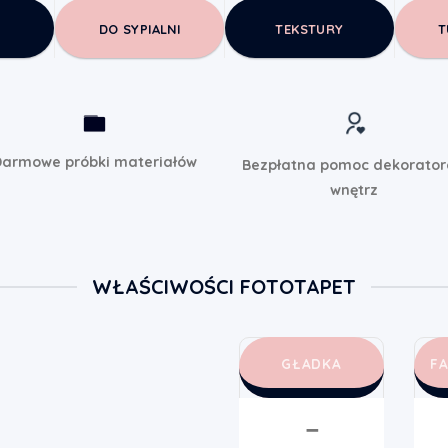
DO SYPIALNI
TEKSTURY
T
armowe próbki materiałów
Bezpłatna pomoc dekorato
wnętrz
WŁAŚCIWOŚCI FOTOTAPET
GŁADKA
F
➖