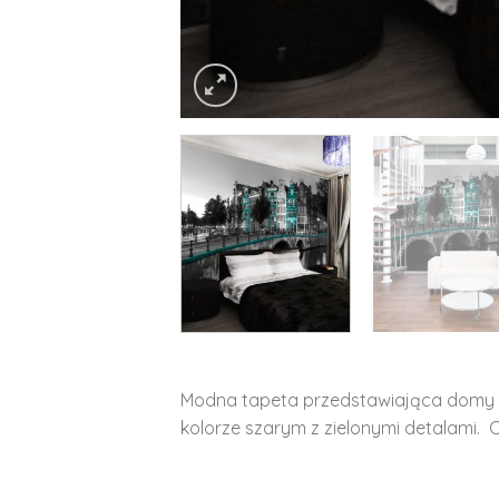
Modna tapeta przedstawiająca domy 
kolorze szarym z zielonymi detalami.