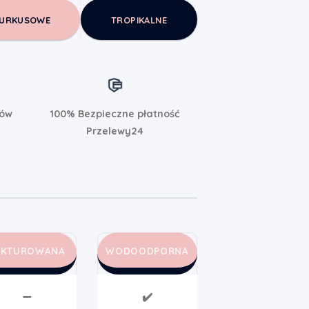
URKUSOWE
TROPIKALNE
rów
100% Bezpieczne płatność
Przelewy24
AKTUROWANA
WODOODPORNA
➖
✔️