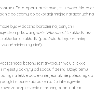
montażu. Fototapeta lateksowa jest trwała. Materiał
dnak nie polecamy do dekoracji miejsc narażonych na
może być widoczna bardziej na jasnych i
ępuje skomplikowany wzór. Widoczność zakładki tez
u układania zakładki (pod światło będzie mniej
rzucać minimalny cień).
woczesnego betonu jest trwała, zniweluje lekkie
i mięsisty pokryty od spodu flizeliną. Dzięki temu
dporny na lekkie pocieranie, jednak nie polecamy do
y dotyk i mocne zabrudzenia. Do intensywnie
tkowe zabezpieczenie ochronnym laminatem