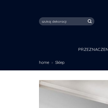
Skip
to
content
Szukaj:
PRZEZNACZEN
home
»
Sklep