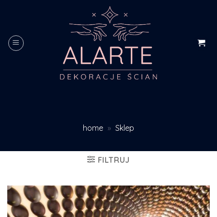
Skip
to
content
home
»
Sklep
FILTRUJ