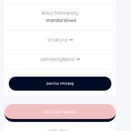
klasa fototapety
:
standardowa
struktura:
➖
samoprzylepna:
➖
ZAMÓW PRÓBKĘ
FAKTUROWANA