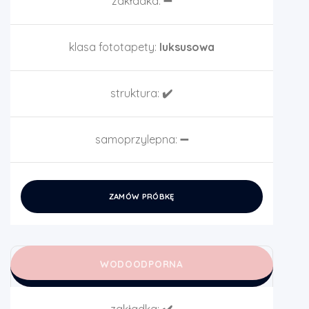
zakładka:
➖
klasa fototapety:
luksusowa
struktura:
✔️
samoprzylepna:
➖
ZAMÓW PRÓBKĘ
WODOODPORNA