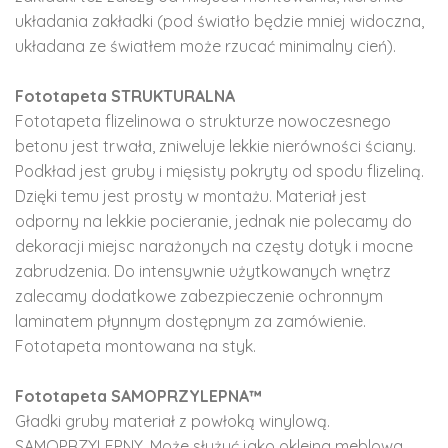
układania zakładki (pod światło będzie mniej widoczna,
układana ze światłem może rzucać minimalny cień).
Fototapeta STRUKTURALNA
Fototapeta flizelinowa o strukturze nowoczesnego
betonu jest trwała, zniweluje lekkie nierówności ściany.
Podkład jest gruby i mięsisty pokryty od spodu flizeliną.
Dzięki temu jest prosty w montażu. Materiał jest
odporny na lekkie pocieranie, jednak nie polecamy do
dekoracji miejsc narażonych na częsty dotyk i mocne
zabrudzenia. Do intensywnie użytkowanych wnętrz
zalecamy dodatkowe zabezpieczenie ochronnym
laminatem płynnym dostępnym za zamówienie.
Fototapeta montowana na styk.
Fototapeta SAMOPRZYLEPNA™
Gładki gruby materiał z powłoką winylową.
SAMOPRZYLEPNY. Może służyć jako okleina meblowa