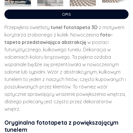
OPIS
Przepiękna świetlisty
tunel fototapeta 3D
z motywem
korytarza zrobionego z kulek. Nowoczesna
foto-
tapeta przedstawiająca abstrakcję
w postaci
futurystycznego, kulkowego tunelu. Dekoracja w
odcieniach koloru brązowego. Ta piękna ozdoba
wspaniale będzie się prezentowała w nowoczesnym
salonie lub sypialni. Wzór z abstrakcyjnym, kulkowym
tunelem to jeden z naszych hitów, często kupowanych i
poszukiwanych przez klientów. To również wzór
optycznie sprawiający wrażenie powiększenia wnętrza,
dlatego polecany jest często przez dekoratorów
wnętrz.
Oryginalna fototapeta z powiększającym
tunelem