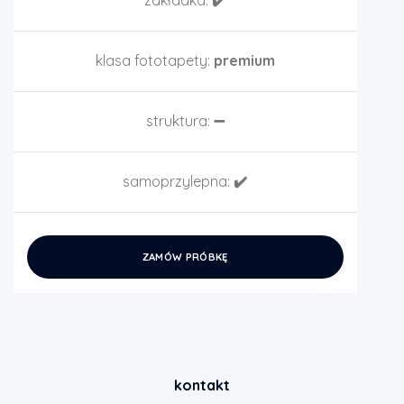
zakładka:
✔️
klasa fototapety:
premium
struktura:
➖
samoprzylepna:
✔️
ZAMÓW PRÓBKĘ
kontakt