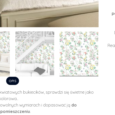
p
Rea
OPIS
iatowych bukiecików, sprawdzi się świetne jako
kolorowa..
owolnych wymiarach i dopasować ją
do
 pomieszczeniu
.