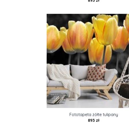
893
zł
Fototapeta żółte tulipany
893
zł