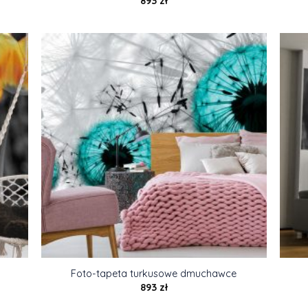
893
zł
Foto-tapeta turkusowe dmuchawce
893
zł