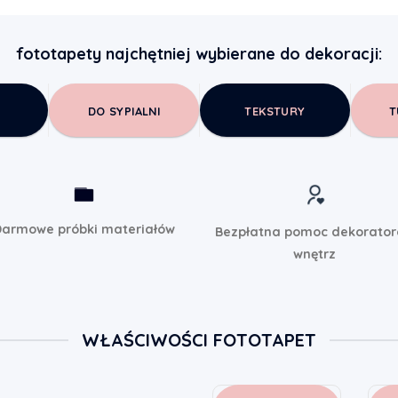
fototapety najchętniej wybierane do dekoracji:
DO SYPIALNI
TEKSTURY
T
armowe próbki materiałów
Bezpłatna pomoc dekorato
wnętrz
WŁAŚCIWOŚCI FOTOTAPET