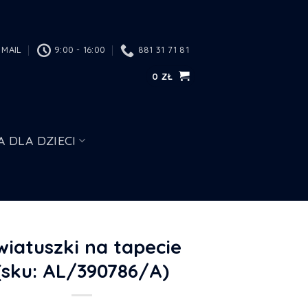
MAIL
9:00 - 16:00
881 31 71 81
0
ZŁ
A DLA DZIECI
wiatuszki na tapecie
(sku: AL/390786/A)