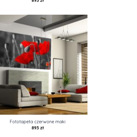
893
zł
Fototapeta czerwone maki
893
zł