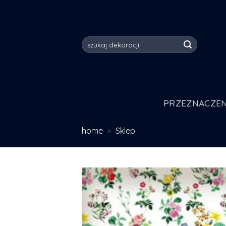
Skip
to
content
Szukaj:
PRZEZNACZEN
home
»
Sklep