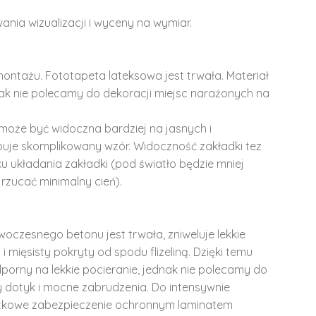
ania wizualizacji i wyceny na wymiar.
montażu. Fototapeta lateksowa jest trwała. Materiał
dnak nie polecamy do dekoracji miejsc narażonych na
może być widoczna bardziej na jasnych i
ępuje skomplikowany wzór. Widoczność zakładki tez
u układania zakładki (pod światło będzie mniej
rzucać minimalny cień).
woczesnego betonu jest trwała, zniweluje lekkie
i mięsisty pokryty od spodu flizeliną. Dzięki temu
dporny na lekkie pocieranie, jednak nie polecamy do
y dotyk i mocne zabrudzenia. Do intensywnie
tkowe zabezpieczenie ochronnym laminatem