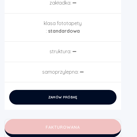
zakładka:
➖
klasa fototapety
:
standardowa
struktura:
➖
samoprzylepna:
➖
ZAMÓW PRÓBKĘ
FAKTUROWANA