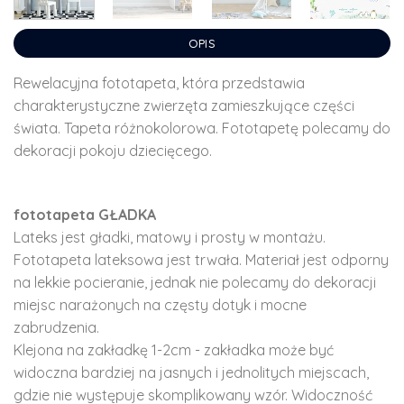
OPIS
Rewelacyjna fototapeta, która przedstawia
charakterystyczne zwierzęta zamieszkujące części
świata. Tapeta różnokolorowa. Fototapetę polecamy do
dekoracji pokoju dziecięcego.
fototapeta GŁADKA
Lateks jest gładki, matowy i prosty w montażu.
Fototapeta lateksowa jest trwała. Materiał jest odporny
na lekkie pocieranie, jednak nie polecamy do dekoracji
miejsc narażonych na częsty dotyk i mocne
zabrudzenia.
Klejona na zakładkę 1-2cm - zakładka może być
widoczna bardziej na jasnych i jednolitych miejscach,
gdzie nie występuje skomplikowany wzór. Widoczność