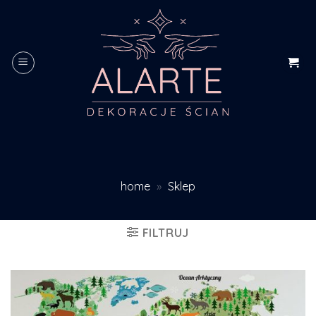
Skip
to
content
home
»
Sklep
FILTRUJ