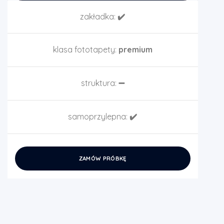
zakładka:
✔️
klasa fototapety:
premium
struktura:
➖
samoprzylepna:
✔️
ZAMÓW PRÓBKĘ