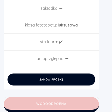
zakładka:
➖
klasa fototapety:
luksusowa
struktura:
✔️
samoprzylepna:
➖
ZAMÓW PRÓBKĘ
WODOODPORNA