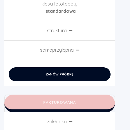
klasa fototapety
:
standardowa
struktura:
➖
samoprzylepna:
➖
ZAMÓW PRÓBKĘ
FAKTUROWANA
zakładka:
➖