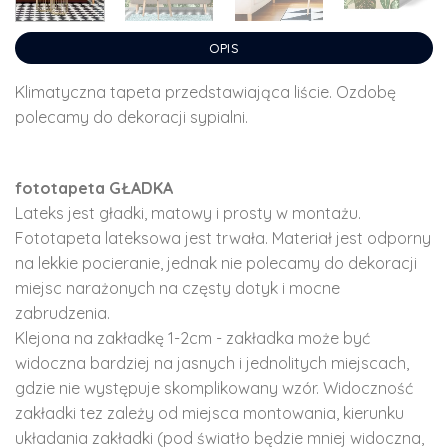
OPIS
Klimatyczna tapeta przedstawiająca liście. Ozdobę
polecamy do dekoracji sypialni.
fototapeta GŁADKA
Lateks jest gładki, matowy i prosty w montażu.
Fototapeta lateksowa jest trwała. Materiał jest odporny
na lekkie pocieranie, jednak nie polecamy do dekoracji
miejsc narażonych na częsty dotyk i mocne
zabrudzenia.
Klejona na zakładkę 1-2cm - zakładka może być
widoczna bardziej na jasnych i jednolitych miejscach,
gdzie nie występuje skomplikowany wzór. Widoczność
zakładki tez zależy od miejsca montowania, kierunku
układania zakładki (pod światło będzie mniej widoczna,