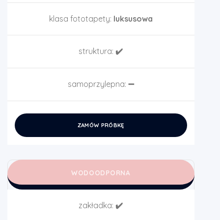
klasa fototapety:
luksusowa
struktura:
✔️
samoprzylepna:
➖
ZAMÓW PRÓBKĘ
WODOODPORNA
zakładka:
✔️