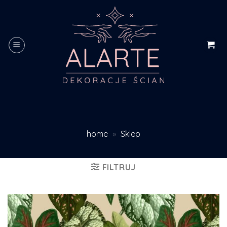
Skip
to
content
home
»
Sklep
FILTRUJ