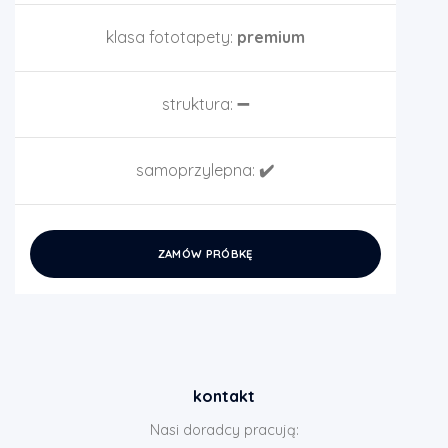
klasa fototapety:
premium
struktura:
➖
samoprzylepna:
✔️
ZAMÓW PRÓBKĘ
kontakt
Nasi doradcy pracują: