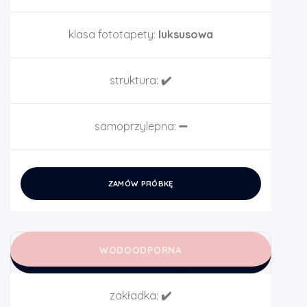
klasa fototapety:
luksusowa
struktura:
✔️
samoprzylepna:
➖
ZAMÓW PRÓBKĘ
WODOODPORNA
zakładka:
✔️