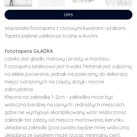
OPIS
Wspaniała fototapeta z różowymi kwiatami i ptakami.
Tapeta pięknie udekoruje ścianę w kuchni.
fototapeta GŁADKA
Lateks jest gładki, matowy i prosty w montażu.
Fototapeta lateksowa jest trwała. Materiał jest odporny
na lekkie pocieranie, jednak nie polecamy do dekoracji
miejsc narażonych na częsty dotyk i mocne
zabrudzenia.
Klejona na zakładkę 1-2cm - zakładka może być
widoczna bardziej na jasnych i jednolitych miejscach,
gdzie nie występuje skomplikowany wzór. Widoczność
zakładki tez zależy od miejsca montowania, kierunku
układania zakładki (pod światło będzie mniej widoczna,
układana ze światłem może rzucać minimalny cień).