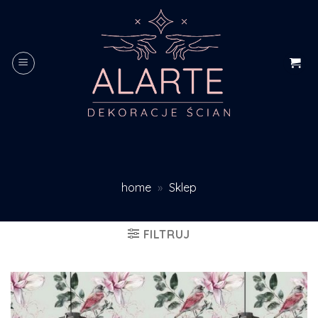
Skip
to
content
home
»
Sklep
FILTRUJ