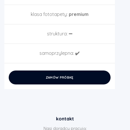
klasa fototapety:
premium
struktura:
➖
samoprzylepna:
✔️
ZAMÓW PRÓBKĘ
kontakt
Nasi doradcy pracują: