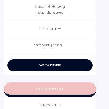
klasa fototapety
:
standardowa
struktura:
➖
samoprzylepna:
➖
ZAMÓW PRÓBKĘ
FAKTUROWANA
zakładka:
➖