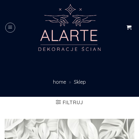
Skip
to
content
home
»
Sklep
FILTRUJ