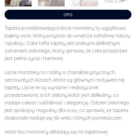
OPIS
Tapeta przedstawiająca liście monstery to wyjątkowo
piękny wzór, który przynosi do wnętrza odrobinę natury
i spokoju. Cała tafla tapety jest pokryta delikatnym
odcieniem zielonego, który sprawia, że ​​cała przestrzeń
jest pełna życia i harmonii.
Liście monstery to rośliny o charakterystycznych,
sercowatych liściach, które są głównym motywem tej
tapety. Liście te są wyraźne i realistycznie
przedstawione, a ich zielony kolor jest delikatny, co
nadaje całości subtelność i elegancję. Odcień zielonego
jest spokojny i łagodny dla oczu, co sprawia, że ​​tapeta
doskonale nadaje się do wielu różnych pomieszczeń.
Wzór liści monstery układają się na tapetowej