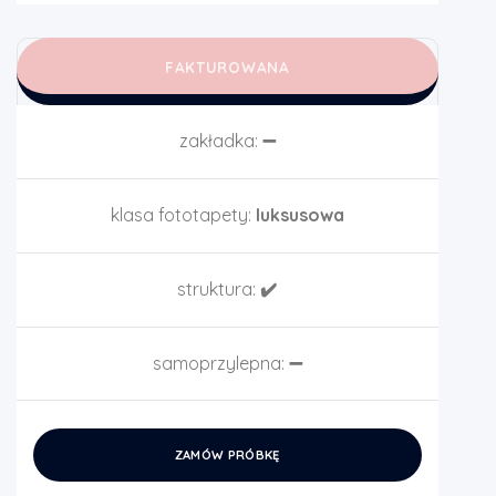
FAKTUROWANA
zakładka:
➖
klasa fototapety:
luksusowa
struktura:
✔️
samoprzylepna:
➖
ZAMÓW PRÓBKĘ