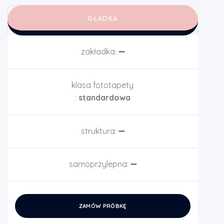
GŁADKA
zakładka:
➖
klasa fototapety
:
standardowa
struktura:
➖
samoprzylepna:
➖
ZAMÓW PRÓBKĘ