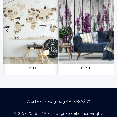
893
zł
893
zł
Alarte - sklep grupy ARTPASAŻ ©
2006 - 2026 — 19 lat na rynku dekoracji wnętrz