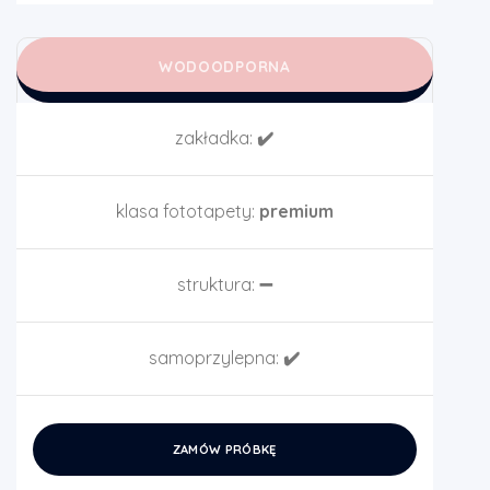
WODOODPORNA
zakładka:
✔️
klasa fototapety:
premium
struktura:
➖
samoprzylepna:
✔️
ZAMÓW PRÓBKĘ