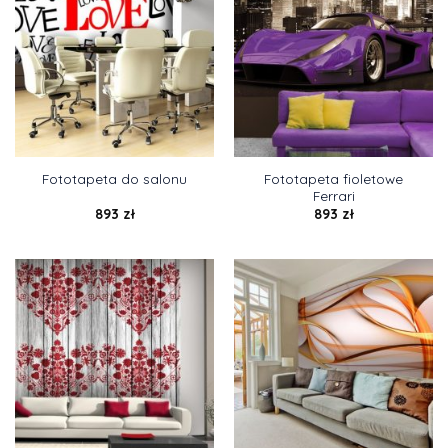
Fototapeta fioletowe
Fototapeta do salonu
Ferrari
893
zł
893
zł