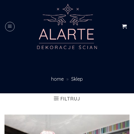
Skip
to
content
home
»
Sklep
FILTRUJ