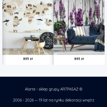
893
zł
893
zł
Alarte - sklep grupy ARTPASAŻ ©
2006 - 2026 — 19 lat na rynku dekoracji wnętrz