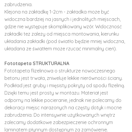
zabrudzenia.
Klejona na zakładkę 1-2cm - zakładka może być
widoczna bardziej na jasnych i jednolitych miejscach,
gdzie nie występuje skomplikowany wzór. Widoczność
zakładki tez zależy od miejsca montowania, kierunku
układania zakładki (pod światło będzie mniej widoczna,
układana ze światłem może rzucać minimalny cień).
Fototapeta STRUKTURALNA
Fototapeta flizelinowa o strukturze nowoczesnego
betonu jest trwała, zniweluje lekkie nierówności ściany.
Podkład jest gruby i mięsisty pokryty od spodu flizeliną.
Dzięki temu jest prosty w montażu. Materiał jest
odporny na lekkie pocieranie, jednak nie polecamy do
dekoracji miejsc narażonych na częsty dotyk i mocne
zabrudzenia. Do intensywnie użytkowanych wnętrz
zalecamy dodatkowe zabezpieczenie ochronnym
laminatem płynnym dostępnym za zamówienie.