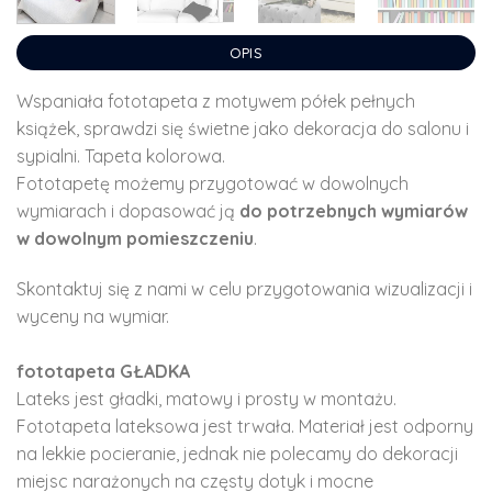
OPIS
Wspaniała fototapeta z motywem półek pełnych
książek, sprawdzi się świetne jako dekoracja do salonu i
sypialni. Tapeta kolorowa.
Fototapetę możemy przygotować w dowolnych
wymiarach i dopasować ją
do potrzebnych wymiarów
w dowolnym pomieszczeniu
.
Skontaktuj się z nami w celu przygotowania wizualizacji i
wyceny na wymiar.
fototapeta GŁADKA
Lateks jest gładki, matowy i prosty w montażu.
Fototapeta lateksowa jest trwała. Materiał jest odporny
na lekkie pocieranie, jednak nie polecamy do dekoracji
miejsc narażonych na częsty dotyk i mocne