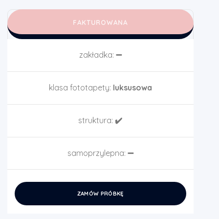
FAKTUROWANA
zakładka:
➖
klasa fototapety:
luksusowa
struktura:
✔️
samoprzylepna:
➖
ZAMÓW PRÓBKĘ