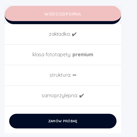
WODOODPORNA
zakładka:
✔️
klasa fototapety:
premium
struktura:
➖
samoprzylepna:
✔️
ZAMÓW PRÓBKĘ