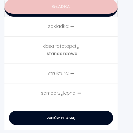
GŁADKA
zakładka:
➖
klasa fototapety
:
standardowa
struktura:
➖
samoprzylepna:
➖
ZAMÓW PRÓBKĘ