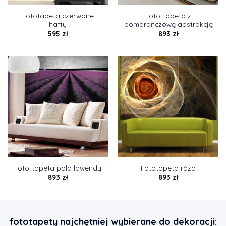
Fototapeta czerwone
Foto-tapeta z
hafty
pomarańczową abstrakcją
595
zł
893
zł
Foto-tapeta pola lawendy
Fototapeta róża
893
zł
893
zł
fototapety najchętniej wybierane do dekoracji: