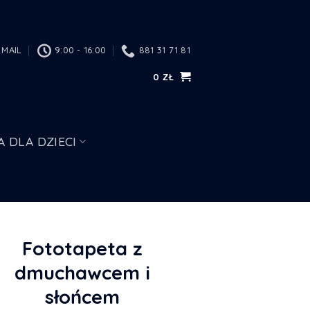
MAIL
9:00 - 16:00
881 31 71 81
0
ZŁ
A DLA DZIECI
Fototapeta z
dmuchawcem i
słońcem