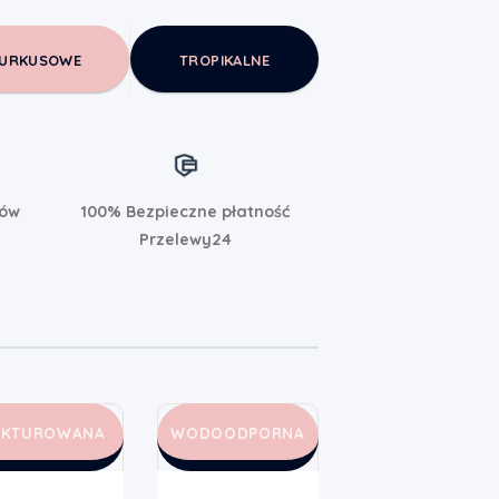
URKUSOWE
TROPIKALNE
rów
100% Bezpieczne płatność
Przelewy24
AKTUROWANA
WODOODPORNA