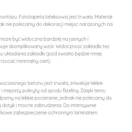
montażu. Fototapeta lateksowa jest trwała. Materiał
dnak nie polecamy do dekoracji miejsc narażonych na
może być widoczna bardziej na jasnych i
ępuje skomplikowany wzór. Widoczność zakładki tez
u układania zakładki (pod światło będzie mniej
rzucać minimalny cień).
woczesnego betonu jest trwała, zniweluje lekkie
i mięsisty pokryty od spodu flizeliną. Dzięki temu
dporny na lekkie pocieranie, jednak nie polecamy do
y dotyk i mocne zabrudzenia. Do intensywnie
tkowe zabezpieczenie ochronnym laminatem