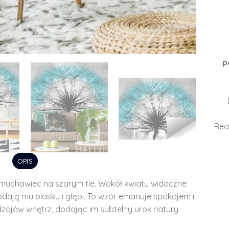
p
Rea
OPIS
muchawiec na szarym tle. Wokół kwiatu widoczne
odają mu blasku i głębi. To wzór emanuje spokojem i
odzajów wnętrz, dodając im subtelny urok natury.