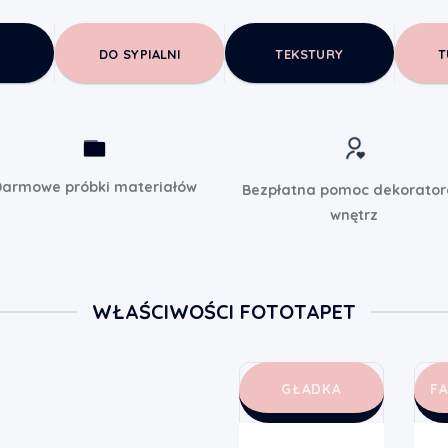
DO SYPIALNI
TEKSTURY
T
armowe próbki materiałów
Bezpłatna pomoc dekorato
wnętrz
WŁAŚCIWOŚCI FOTOTAPET
GŁADKA
F