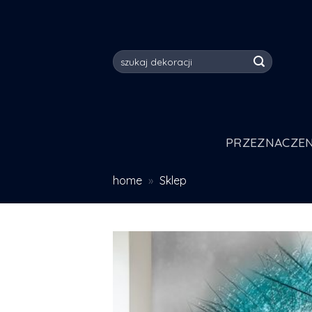
Skip
to
content
Szukaj:
PRZEZNACZEN
home
»
Sklep