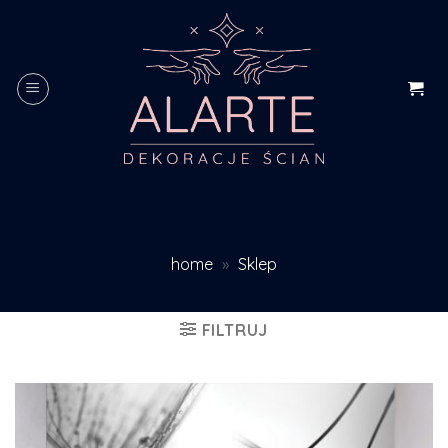
Skip
to
content
home
»
Sklep
FILTRUJ