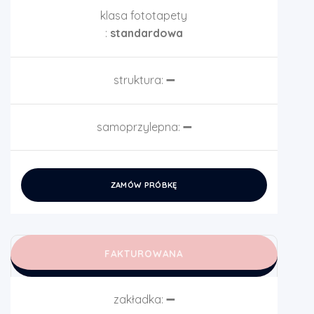
klasa fototapety
:
standardowa
struktura:
➖
samoprzylepna:
➖
ZAMÓW PRÓBKĘ
FAKTUROWANA
zakładka:
➖