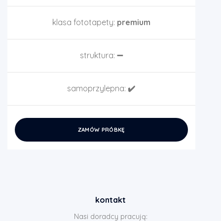
klasa fototapety:
premium
struktura:
➖
samoprzylepna:
✔️
ZAMÓW PRÓBKĘ
kontakt
Nasi doradcy pracują: