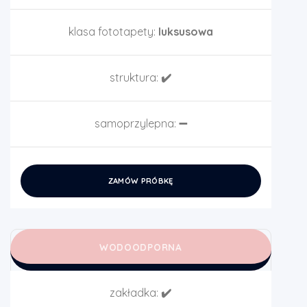
klasa fototapety:
luksusowa
struktura:
✔️
samoprzylepna:
➖
ZAMÓW PRÓBKĘ
WODOODPORNA
zakładka:
✔️