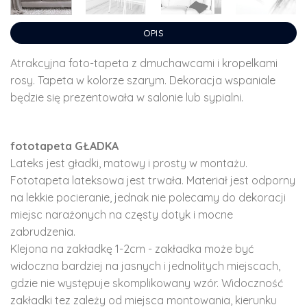
OPIS
Atrakcyjna foto-tapeta z dmuchawcami i kropelkami
rosy. Tapeta w kolorze szarym. Dekoracja wspaniale
będzie się prezentowała w salonie lub sypialni.
fototapeta GŁADKA
Lateks jest gładki, matowy i prosty w montażu.
Fototapeta lateksowa jest trwała. Materiał jest odporny
na lekkie pocieranie, jednak nie polecamy do dekoracji
miejsc narażonych na częsty dotyk i mocne
zabrudzenia.
Klejona na zakładkę 1-2cm - zakładka może być
widoczna bardziej na jasnych i jednolitych miejscach,
gdzie nie występuje skomplikowany wzór. Widoczność
zakładki tez zależy od miejsca montowania, kierunku