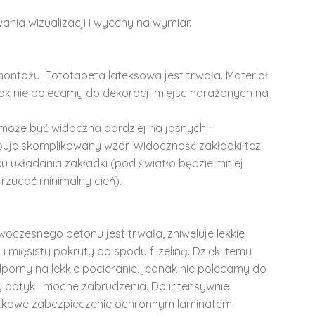
ania wizualizacji i wyceny na wymiar.
montażu. Fototapeta lateksowa jest trwała. Materiał
dnak nie polecamy do dekoracji miejsc narażonych na
może być widoczna bardziej na jasnych i
ępuje skomplikowany wzór. Widoczność zakładki tez
u układania zakładki (pod światło będzie mniej
rzucać minimalny cień).
woczesnego betonu jest trwała, zniweluje lekkie
i mięsisty pokryty od spodu flizeliną. Dzięki temu
dporny na lekkie pocieranie, jednak nie polecamy do
y dotyk i mocne zabrudzenia. Do intensywnie
tkowe zabezpieczenie ochronnym laminatem