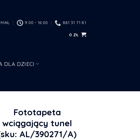
MAIL
9:00 - 16:00
881 31 71 81
0
ZŁ
A DLA DZIECI
Fototapeta
wciągający tunel
(sku: AL/390271/A)