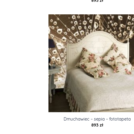
893
zł
Dmuchawiec – sepia – fototapeta
893
zł