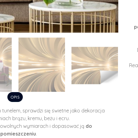
p
Rea
OPIS
m tunelem, sprawdzi się świetne jako dekoracja
iach brązu, kremu, beżu i ecru.
owolnych wymiarach i dopasować ją
do
 pomieszczeniu
.