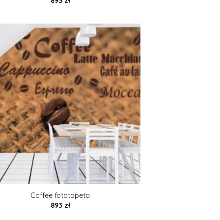
893
zł
Coffee fototapeta
893
zł