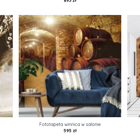
893
zł
Fototapeta winnica w salonie
595
zł