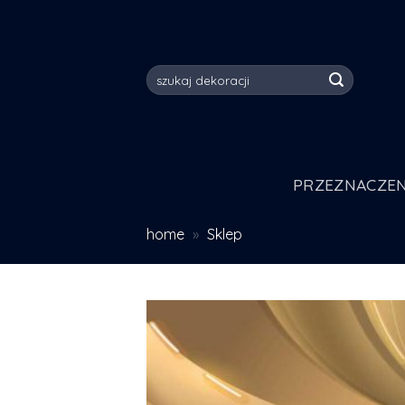
Skip
to
content
Szukaj:
PRZEZNACZEN
home
»
Sklep