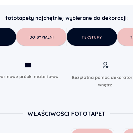
fototapety najchętniej wybierane do dekoracji:
DO SYPIALNI
TEKSTURY
T
armowe próbki materiałów
Bezpłatna pomoc dekorato
wnętrz
WŁAŚCIWOŚCI FOTOTAPET