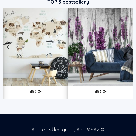
TOP 3 bestsellery
893
zł
893
zł
Alarte - sklep grupy ARTPASAŻ ©