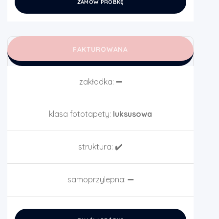
ZAMÓW PRÓBKĘ
FAKTUROWANA
zakładka:
➖
klasa fototapety:
luksusowa
struktura:
✔️
samoprzylepna:
➖