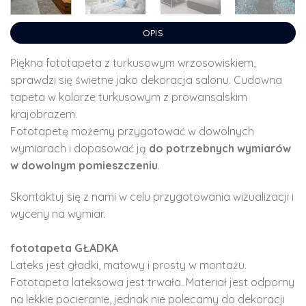
OPIS
Piękna fototapeta z turkusowym wrzosowiskiem,
sprawdzi się świetne jako dekoracja salonu. Cudowna
tapeta w kolorze turkusowym z prowansalskim
krajobrazem.
Fototapetę możemy przygotować w dowolnych
wymiarach i dopasować ją
do potrzebnych wymiarów
w dowolnym pomieszczeniu
.
Skontaktuj się z nami w celu przygotowania wizualizacji i
wyceny na wymiar.
fototapeta GŁADKA
Lateks jest gładki, matowy i prosty w montażu.
Fototapeta lateksowa jest trwała. Materiał jest odporny
na lekkie pocieranie, jednak nie polecamy do dekoracji