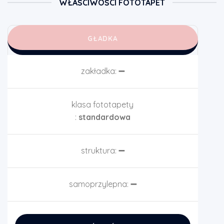
WŁAŚCIWOŚCI FOTOTAPET
GŁADKA
zakładka:
➖
klasa fototapety
:
standardowa
struktura:
➖
samoprzylepna:
➖