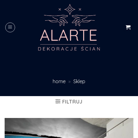
Skip
to
content
home
»
Sklep
FILTRUJ