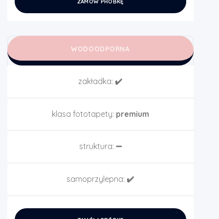
ZAMÓW PRÓBKĘ
WODOODPORNA
zakładka:
✔️
klasa fototapety:
premium
struktura:
➖
samoprzylepna:
✔️