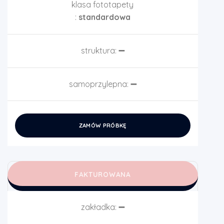
klasa fototapety
:
standardowa
struktura:
➖
samoprzylepna:
➖
ZAMÓW PRÓBKĘ
FAKTUROWANA
zakładka:
➖