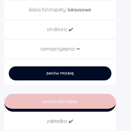
klasa fototapety:
luksusowa
struktura:
✔️
samoprzylepna:
➖
ZAMÓW PRÓBKĘ
WODOODPORNA
zakładka:
✔️