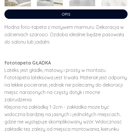
OPIS
Modna foto-tapeta z motywem marmuru. Dekoracja w
odcieniach szarości. Ozdoba idealnie będzie pasowała
do salonu lub jadalni.
fototapeta GŁADKA
Lateks jest gładki, matowy i prosty w montażu.
Fototapeta lateksowa jest trwała. Materiał jest odporny
na lekkie pocieranie, jednak nie polecamy do dekoracji
miejsc narażonych na częsty dotyk i mocne
zabrudzenia.
Klejona na zakładkę 1-2cm - zakładka może być
widoczna bardziej na jasnych i jednolitych miejscach,
gdzie nie występuje skomplikowany wzór. Widoczność
zakładki tez zależy od miejsca montowania, kierunku