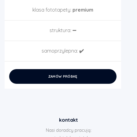
klasa fototapety:
premium
struktura:
➖
samoprzylepna:
✔️
ZAMÓW PRÓBKĘ
kontakt
Nasi doradcy pracują: