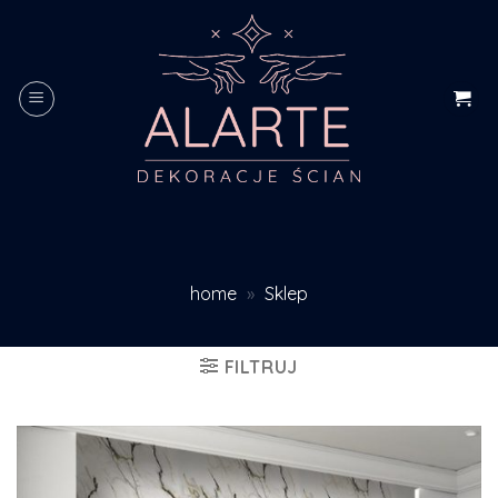
Skip
to
content
home
»
Sklep
FILTRUJ