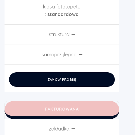
klasa fototapety
:
standardowa
struktura:
➖
samoprzylepna:
➖
ZAMÓW PRÓBKĘ
FAKTUROWANA
zakładka:
➖