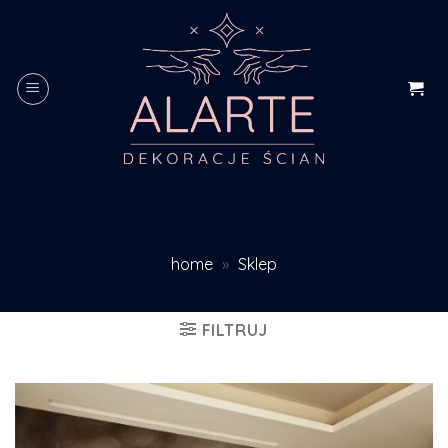
Skip
to
content
home
»
Sklep
FILTRUJ