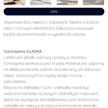
OPIS
Wspaniała foto-tapeta z tulipanami. Tapeta w kolorze
sepii z różowymi elementami. Dekoracja wspaniale
będzie się prezentowała w sypialni lub salonie.
fototapeta GŁADKA
Lateks jest gładki, matowy i prosty w montażu.
Fototapeta lateksowa jest trwała. Materiał jest odporny
na lekkie pocieranie, jednak nie polecamy do dekoracji
miejsc narażonych na częsty dotyk i mocne
zabrudzenia.
Klejona na zakładkę 1-2cm - zakładka może być
widoczna bardziej na jasnych i jednolitych miejscach,
gdzie nie występuje skomplikowany wzór. Widoczność
zakładki tez zależy od miejsca montowania, kierunku