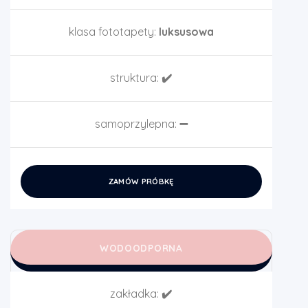
klasa fototapety:
luksusowa
struktura:
✔️
samoprzylepna:
➖
ZAMÓW PRÓBKĘ
WODOODPORNA
zakładka:
✔️