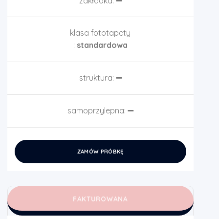
zakładka:
➖
klasa fototapety
:
standardowa
struktura:
➖
samoprzylepna:
➖
ZAMÓW PRÓBKĘ
FAKTUROWANA