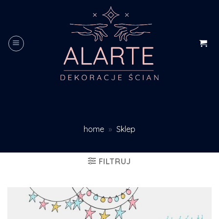
Skip
to
content
home
»
Sklep
FILTRUJ