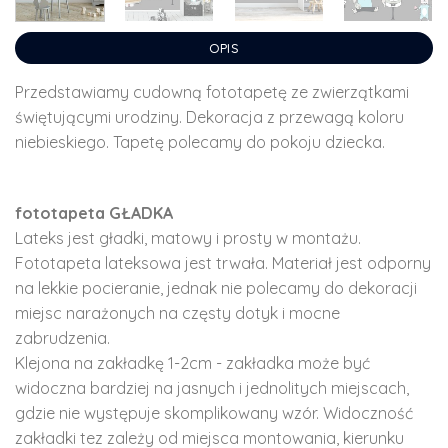
OPIS
Przedstawiamy cudowną fototapetę ze zwierzątkami
świętującymi urodziny. Dekoracja z przewagą koloru
niebieskiego. Tapetę polecamy do pokoju dziecka.
fototapeta GŁADKA
Lateks jest gładki, matowy i prosty w montażu.
Fototapeta lateksowa jest trwała. Materiał jest odporny
na lekkie pocieranie, jednak nie polecamy do dekoracji
miejsc narażonych na częsty dotyk i mocne
zabrudzenia.
Klejona na zakładkę 1-2cm - zakładka może być
widoczna bardziej na jasnych i jednolitych miejscach,
gdzie nie występuje skomplikowany wzór. Widoczność
zakładki tez zależy od miejsca montowania, kierunku