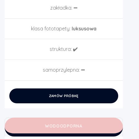
zakładka:
➖
klasa fototapety:
luksusowa
struktura:
✔️
samoprzylepna:
➖
ZAMÓW PRÓBKĘ
WODOODPORNA