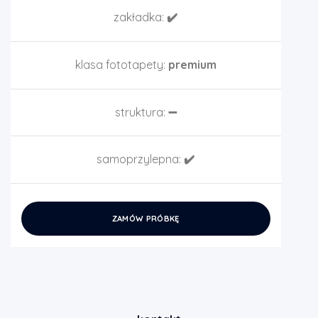
zakładka:
✔️
klasa fototapety:
premium
struktura:
➖
samoprzylepna:
✔️
ZAMÓW PRÓBKĘ