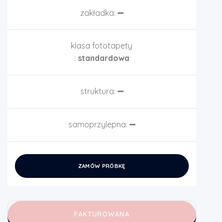
zakładka:
➖
klasa fototapety
:
standardowa
struktura:
➖
samoprzylepna:
➖
ZAMÓW PRÓBKĘ
FAKTUROWANA