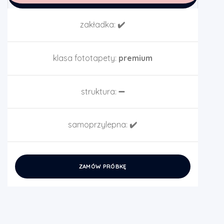
zakładka:
✔️
klasa fototapety:
premium
struktura:
➖
samoprzylepna:
✔️
ZAMÓW PRÓBKĘ