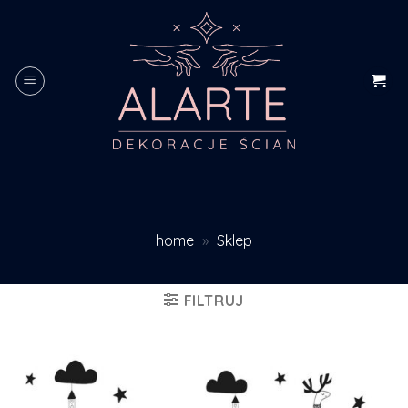
Skip
to
content
home
»
Sklep
FILTRUJ