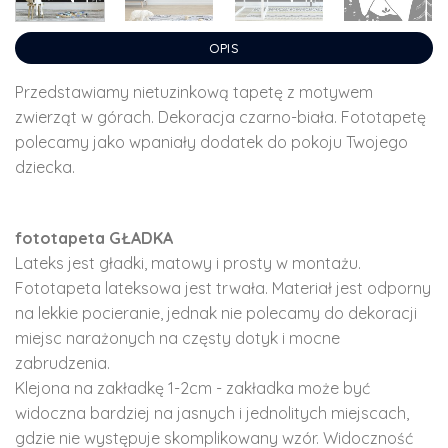
OPIS
Przedstawiamy nietuzinkową tapetę z motywem
zwierząt w górach. Dekoracja czarno-biała. Fototapetę
polecamy jako wpaniały dodatek do pokoju Twojego
dziecka.
fototapeta GŁADKA
Lateks jest gładki, matowy i prosty w montażu.
Fototapeta lateksowa jest trwała. Materiał jest odporny
na lekkie pocieranie, jednak nie polecamy do dekoracji
miejsc narażonych na częsty dotyk i mocne
zabrudzenia.
Klejona na zakładkę 1-2cm - zakładka może być
widoczna bardziej na jasnych i jednolitych miejscach,
gdzie nie występuje skomplikowany wzór. Widoczność