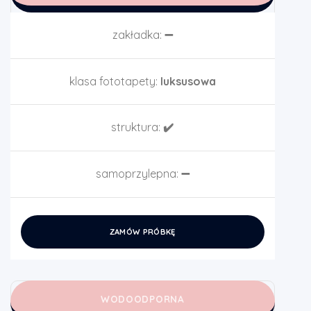
zakładka:
➖
klasa fototapety:
luksusowa
struktura:
✔️
samoprzylepna:
➖
ZAMÓW PRÓBKĘ
WODOODPORNA