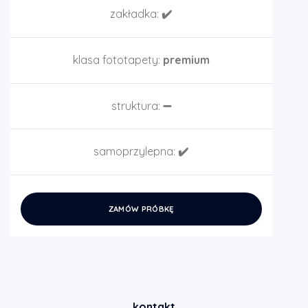
zakładka:
✔️
klasa fototapety:
premium
struktura:
➖
samoprzylepna:
✔️
ZAMÓW PRÓBKĘ
kontakt