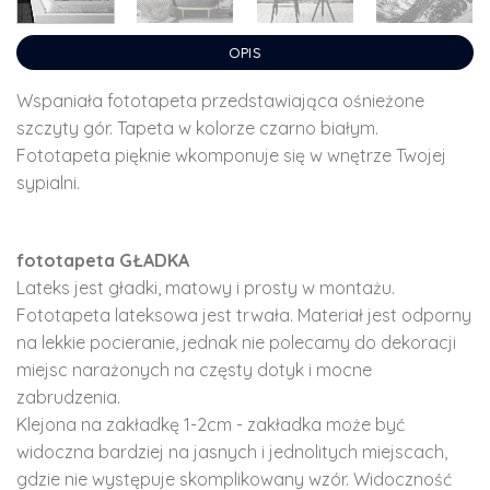
OPIS
Wspaniała fototapeta przedstawiająca ośnieżone
szczyty gór. Tapeta w kolorze czarno białym.
Fototapeta pięknie wkomponuje się w wnętrze Twojej
sypialni.
fototapeta GŁADKA
Lateks jest gładki, matowy i prosty w montażu.
Fototapeta lateksowa jest trwała. Materiał jest odporny
na lekkie pocieranie, jednak nie polecamy do dekoracji
miejsc narażonych na częsty dotyk i mocne
zabrudzenia.
Klejona na zakładkę 1-2cm - zakładka może być
widoczna bardziej na jasnych i jednolitych miejscach,
gdzie nie występuje skomplikowany wzór. Widoczność