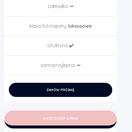
zakładka:
➖
klasa fototapety:
luksusowa
struktura:
✔️
samoprzylepna:
➖
ZAMÓW PRÓBKĘ
WODOODPORNA