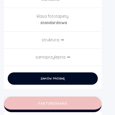
klasa fototapety
:
standardowa
struktura:
➖
samoprzylepna:
➖
ZAMÓW PRÓBKĘ
FAKTUROWANA