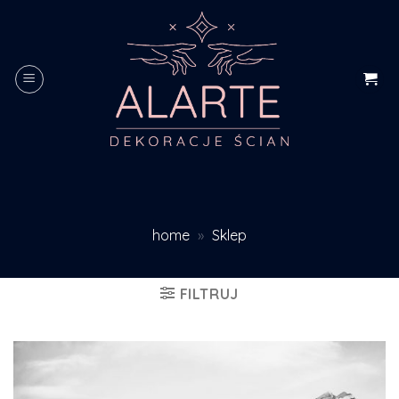
Skip
to
content
home
»
Sklep
FILTRUJ