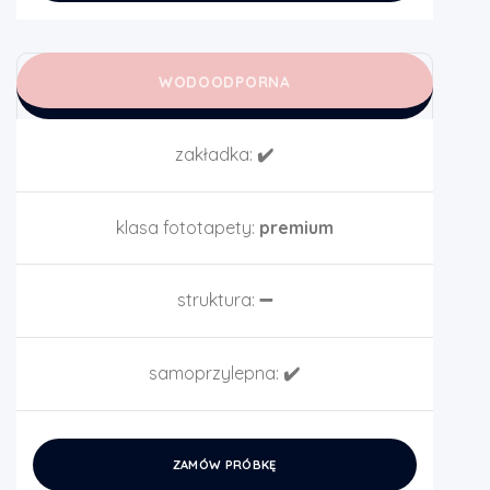
WODOODPORNA
zakładka:
✔️
klasa fototapety:
premium
struktura:
➖
samoprzylepna:
✔️
ZAMÓW PRÓBKĘ