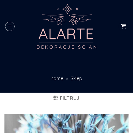
Skip
to
content
home
»
Sklep
FILTRUJ