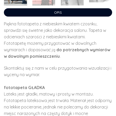
OPIS
Piękna fototapeta z niebieskim kwiatem czosnku,
sprawdzi się świetne jako dekoracja salonu. Tapeta w
odcieniach szarości z niebieskimi kwiatami.
Fototapetę możemy przygotować w dowolnych
wymiarach i dopasować ją
do potrzebnych wymiarów
w dowolnym pomieszczeniu
.
Skontaktuj się z nami w celu przygotowania wizualizacji i
wyceny na wymiar.
fototapeta GŁADKA
Lateks jest gładki, matowy i prosty w montażu.
Fototapeta lateksowa jest trwała. Materiał jest odporny
na lekkie pocieranie, jednak nie polecamy do dekoracji
miejsc narażonych na częsty dotyk i mocne