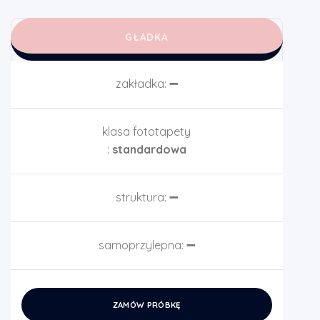
GŁADKA
zakładka:
➖
klasa fototapety
:
standardowa
struktura:
➖
samoprzylepna:
➖
ZAMÓW PRÓBKĘ