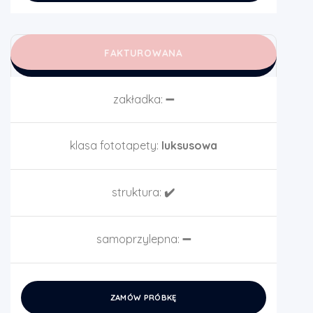
FAKTUROWANA
zakładka:
➖
klasa fototapety:
luksusowa
struktura:
✔️
samoprzylepna:
➖
ZAMÓW PRÓBKĘ