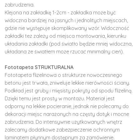
zabrudzenia.
Klejona na zakładkę 1-2cm - zakładka może być
widoczna bardziej na jasnych i jednolitych miejscach,
gdzie nie występuje skomplikowany wzór. Widoczność
zakładki tez zależy od miejsca montowania, kierunku
układania zakładki (pod światło będzie mniej widoczna,
układana ze światłem może rzucać minimalny cień).
Fototapeta STRUKTURALNA
Fototapeta flizelinowa o strukturze nowoczesnego
betonu jest trwała, zniweluje lekkie nierówności ściany.
Podkład jest gruby i mięsisty pokryty od spodu flizeliną.
Dzięki temu jest prosty w montażu. Materiał jest
odporny na lekkie pocieranie, jednak nie polecamy do
dekoracji miejsc narażonych na częsty dotyk i mocne
zabrudzenia. Do intensywnie użytkowanych wnętrz
zalecamy dodatkowe zabezpieczenie ochronnym
laminatem płynnym dostępnym za zamówienie.