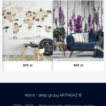
893
zł
893
zł
Alarte - sklep grupy ARTPASAŻ ©
2006 - 2026 — 19 lat na rynku dekoracji wnętrz