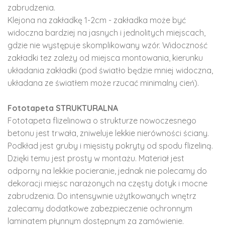
zabrudzenia.
Klejona na zakładkę 1-2cm - zakładka może być
widoczna bardziej na jasnych i jednolitych miejscach,
gdzie nie występuje skomplikowany wzór. Widoczność
zakładki tez zależy od miejsca montowania, kierunku
układania zakładki (pod światło będzie mniej widoczna,
układana ze światłem może rzucać minimalny cień).
Fototapeta STRUKTURALNA
Fototapeta flizelinowa o strukturze nowoczesnego
betonu jest trwała, zniweluje lekkie nierówności ściany.
Podkład jest gruby i mięsisty pokryty od spodu flizeliną.
Dzięki temu jest prosty w montażu. Materiał jest
odporny na lekkie pocieranie, jednak nie polecamy do
dekoracji miejsc narażonych na częsty dotyk i mocne
zabrudzenia. Do intensywnie użytkowanych wnętrz
zalecamy dodatkowe zabezpieczenie ochronnym
laminatem płynnym dostępnym za zamówienie.