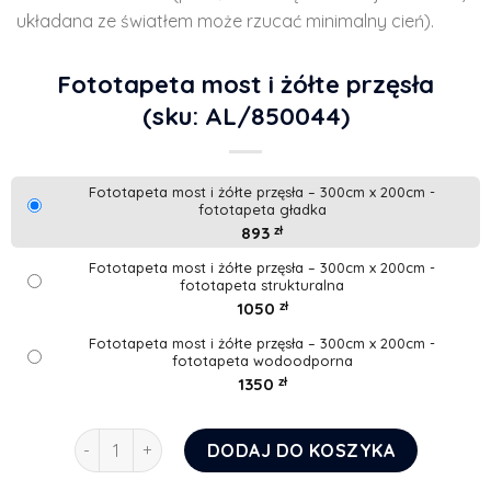
układana ze światłem może rzucać minimalny cień).
Fototapeta most i żółte przęsła
(sku: AL/850044)
Fototapeta most i żółte przęsła – 300cm x 200cm -
fototapeta gładka
893
zł
Fototapeta most i żółte przęsła – 300cm x 200cm -
fototapeta strukturalna
1050
zł
Fototapeta most i żółte przęsła – 300cm x 200cm -
fototapeta wodoodporna
1350
zł
ilość Fototapeta most i żółte przęsła
DODAJ DO KOSZYKA