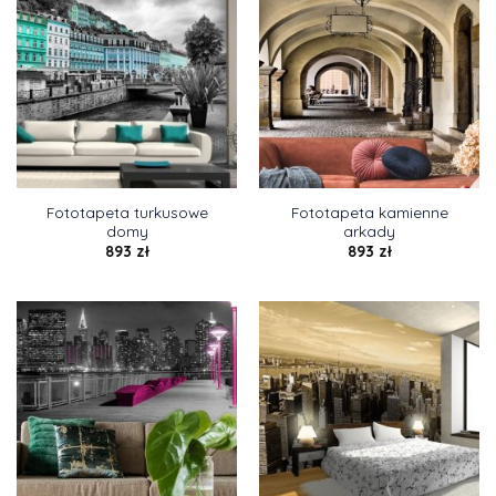
Fototapeta turkusowe
Fototapeta kamienne
domy
arkady
893
zł
893
zł