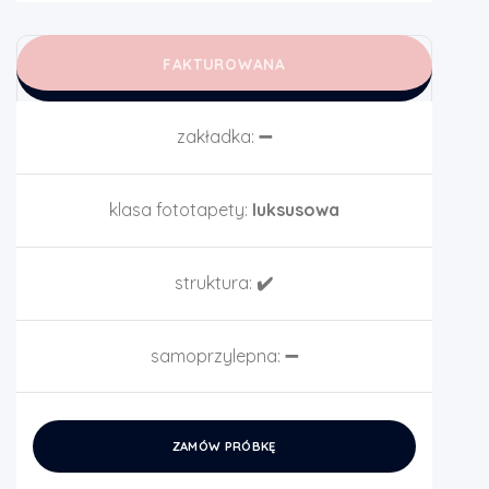
FAKTUROWANA
zakładka:
➖
klasa fototapety:
luksusowa
struktura:
✔️
samoprzylepna:
➖
ZAMÓW PRÓBKĘ