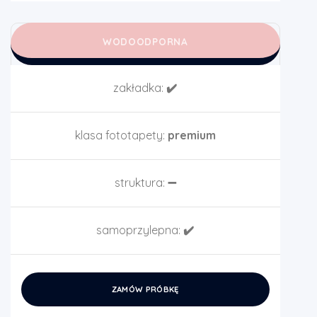
WODOODPORNA
zakładka:
✔️
klasa fototapety:
premium
struktura:
➖
samoprzylepna:
✔️
ZAMÓW PRÓBKĘ