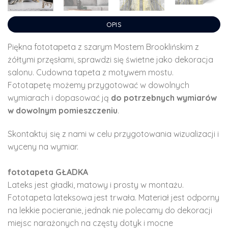
OPIS
Piękna fototapeta z szarym Mostem Brooklińskim z
żółtymi przęsłami, sprawdzi się świetne jako dekoracja
salonu. Cudowna tapeta z motywem mostu.
Fototapetę możemy przygotować w dowolnych
wymiarach i dopasować ją
do potrzebnych wymiarów
w dowolnym pomieszczeniu
.
Skontaktuj się z nami w celu przygotowania wizualizacji i
wyceny na wymiar.
fototapeta GŁADKA
Lateks jest gładki, matowy i prosty w montażu.
Fototapeta lateksowa jest trwała. Materiał jest odporny
na lekkie pocieranie, jednak nie polecamy do dekoracji
miejsc narażonych na częsty dotyk i mocne