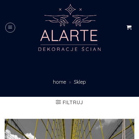
Skip
to
content
home
»
Sklep
FILTRUJ