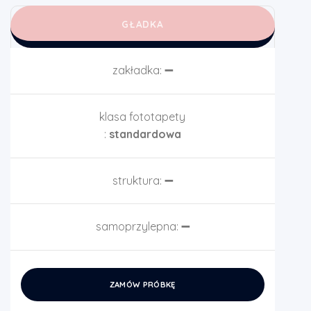
GŁADKA
zakładka:
➖
klasa fototapety
:
standardowa
struktura:
➖
samoprzylepna:
➖
ZAMÓW PRÓBKĘ