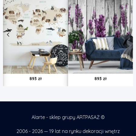
893
zł
893
zł
Alarte - sklep grupy ARTPASAŻ ©
2006 - 2026 — 19 lat na rynku dekoracji wnętrz