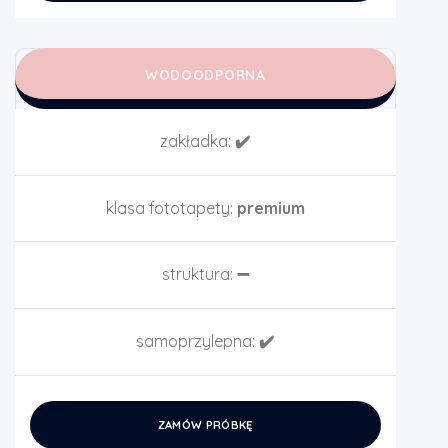
WODOODPORNA
zakładka:
✔️
klasa fototapety:
premium
struktura:
➖
samoprzylepna:
✔️
ZAMÓW PRÓBKĘ