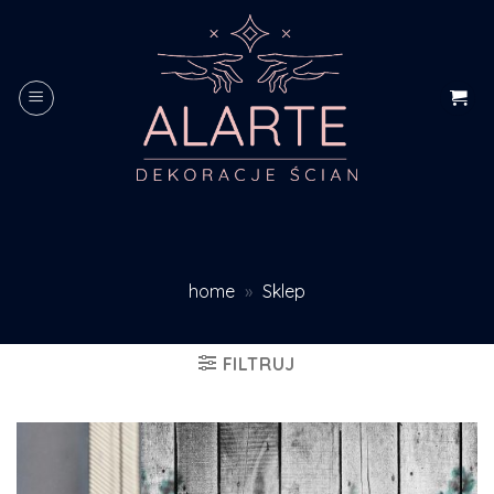
Skip
to
content
home
»
Sklep
FILTRUJ