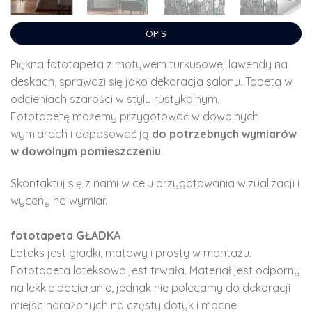
OPIS
Piękna fototapeta z motywem turkusowej lawendy na
deskach, sprawdzi się jako dekoracja salonu. Tapeta w
odcieniach szarości w stylu rustykalnym.
Fototapetę możemy przygotować w dowolnych
wymiarach i dopasować ją
do potrzebnych wymiarów
w dowolnym pomieszczeniu
.
Skontaktuj się z nami w celu przygotowania wizualizacji i
wyceny na wymiar.
fototapeta GŁADKA
Lateks jest gładki, matowy i prosty w montażu.
Fototapeta lateksowa jest trwała. Materiał jest odporny
na lekkie pocieranie, jednak nie polecamy do dekoracji
miejsc narażonych na częsty dotyk i mocne