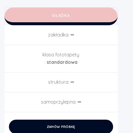
GŁADKA
zakładka:
➖
klasa fototapety
:
standardowa
struktura:
➖
samoprzylepna:
➖
ZAMÓW PRÓBKĘ