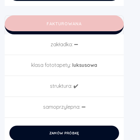
FAKTUROWANA
zakładka:
➖
klasa fototapety:
luksusowa
struktura:
✔️
samoprzylepna:
➖
ZAMÓW PRÓBKĘ