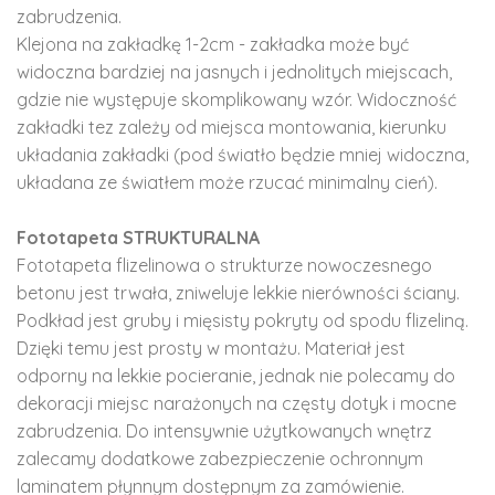
zabrudzenia.
Klejona na zakładkę 1-2cm - zakładka może być
widoczna bardziej na jasnych i jednolitych miejscach,
gdzie nie występuje skomplikowany wzór. Widoczność
zakładki tez zależy od miejsca montowania, kierunku
układania zakładki (pod światło będzie mniej widoczna,
układana ze światłem może rzucać minimalny cień).
Fototapeta STRUKTURALNA
Fototapeta flizelinowa o strukturze nowoczesnego
betonu jest trwała, zniweluje lekkie nierówności ściany.
Podkład jest gruby i mięsisty pokryty od spodu flizeliną.
Dzięki temu jest prosty w montażu. Materiał jest
odporny na lekkie pocieranie, jednak nie polecamy do
dekoracji miejsc narażonych na częsty dotyk i mocne
zabrudzenia. Do intensywnie użytkowanych wnętrz
zalecamy dodatkowe zabezpieczenie ochronnym
laminatem płynnym dostępnym za zamówienie.