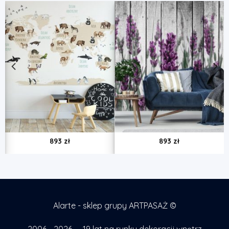
893
zł
893
zł
Alarte - sklep grupy ARTPASAŻ ©
2006 - 2026 — 19 lat na rynku dekoracji wnętrz