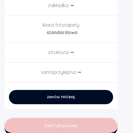
zakładka:
➖
klasa fototapety
:
standardowa
struktura:
➖
samoprzylepna:
➖
ZAMÓW PRÓBKĘ
FAKTUROWANA