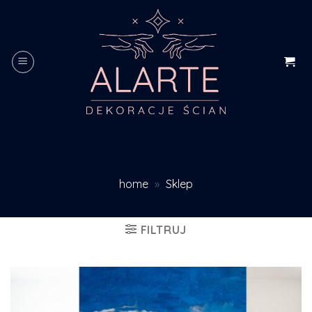
Skip
to
content
home
»
Sklep
FILTRUJ