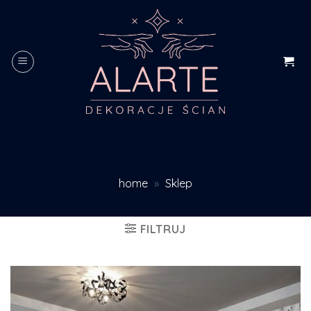
Skip
to
content
home
»
Sklep
FILTRUJ