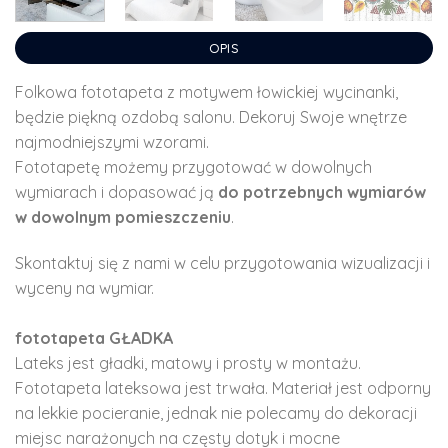
OPIS
Folkowa fototapeta z motywem łowickiej wycinanki,
będzie piękną ozdobą salonu. Dekoruj Swoje wnętrze
najmodniejszymi wzorami.
Fototapetę możemy przygotować w dowolnych
wymiarach i dopasować ją
do potrzebnych wymiarów
w dowolnym pomieszczeniu
.
Skontaktuj się z nami w celu przygotowania wizualizacji i
wyceny na wymiar.
fototapeta GŁADKA
Lateks jest gładki, matowy i prosty w montażu.
Fototapeta lateksowa jest trwała. Materiał jest odporny
na lekkie pocieranie, jednak nie polecamy do dekoracji
miejsc narażonych na częsty dotyk i mocne