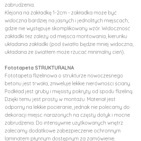
zabrudzenia.
Klejona na zakładkę 1-2cm - zakładka może być
widoczna bardziej na jasnych i jednolitych miejscach,
gdzie nie występuje skomplikowany wzór. Widoczność
zakładki tez zależy od miejsca montowania, kierunku
układania zakładki (pod światło będzie mniej widoczna,
układana ze światłem może rzucać minimalny cień).
Fototapeta STRUKTURALNA
Fototapeta flizelinowa o strukturze nowoczesnego
betonu jest trwała, zniweluje lekkie nierówności ściany.
Podkład jest gruby i mięsisty pokryty od spodu flizeliną.
Dzięki temu jest prosty w montażu. Materiał jest
odporny na lekkie pocieranie, jednak nie polecamy do
dekoracji miejsc narażonych na częsty dotyk i mocne
zabrudzenia. Do intensywnie użytkowanych wnętrz
zalecamy dodatkowe zabezpieczenie ochronnym
laminatem płynnym dostępnym za zamówienie.