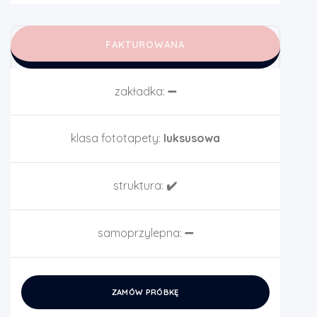
FAKTUROWANA
zakładka:
➖
klasa fototapety:
luksusowa
struktura:
✔️
samoprzylepna:
➖
ZAMÓW PRÓBKĘ