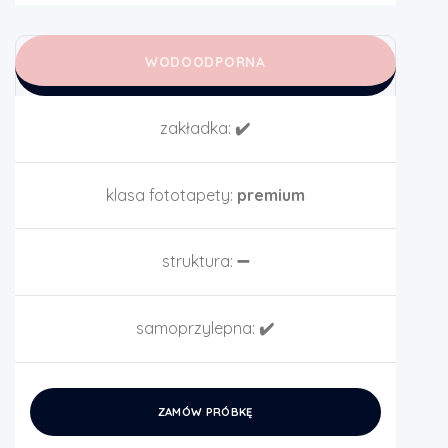
WODOODPORNA
zakładka:
✔️
klasa fototapety:
premium
struktura:
➖
samoprzylepna:
✔️
ZAMÓW PRÓBKĘ