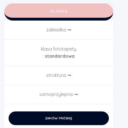
GŁADKA
zakładka:
➖
klasa fototapety
:
standardowa
struktura:
➖
samoprzylepna:
➖
ZAMÓW PRÓBKĘ