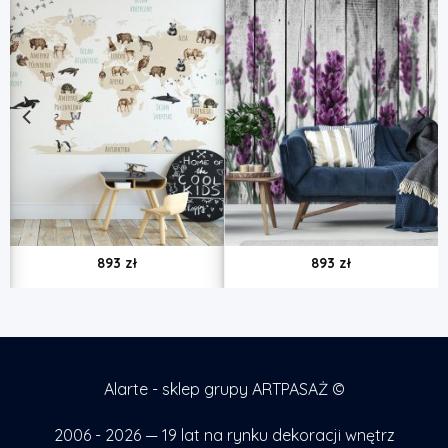
893
zł
893
zł
Alarte - sklep grupy ARTPASAŻ ©
2006 - 2026 — 19 lat na rynku dekoracji wnętrz