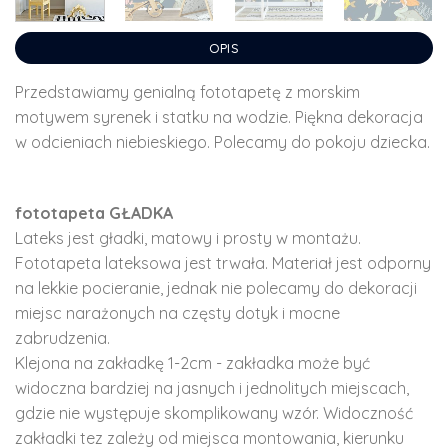
OPIS
Przedstawiamy genialną fototapetę z morskim
motywem syrenek i statku na wodzie. Piękna dekoracja
w odcieniach niebieskiego. Polecamy do pokoju dziecka.
fototapeta GŁADKA
Lateks jest gładki, matowy i prosty w montażu.
Fototapeta lateksowa jest trwała. Materiał jest odporny
na lekkie pocieranie, jednak nie polecamy do dekoracji
miejsc narażonych na częsty dotyk i mocne
zabrudzenia.
Klejona na zakładkę 1-2cm - zakładka może być
widoczna bardziej na jasnych i jednolitych miejscach,
gdzie nie występuje skomplikowany wzór. Widoczność
zakładki tez zależy od miejsca montowania, kierunku