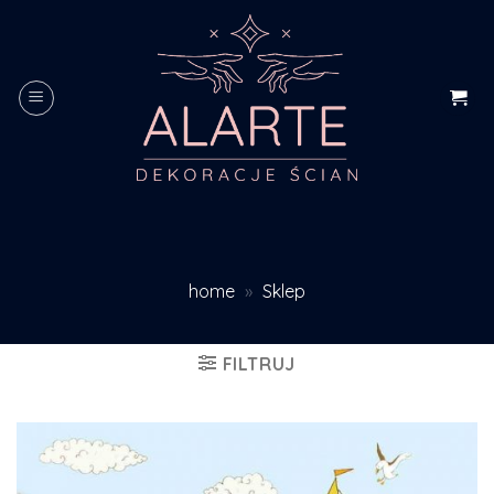
Skip
to
content
home
»
Sklep
FILTRUJ