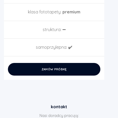
klasa fototapety:
premium
struktura:
➖
samoprzylepna:
✔️
ZAMÓW PRÓBKĘ
kontakt
Nasi doradcy pracują: