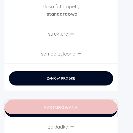
klasa fototapety
:
standardowa
struktura:
➖
samoprzylepna:
➖
ZAMÓW PRÓBKĘ
FAKTUROWANA
zakładka:
➖