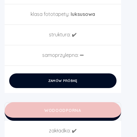
klasa fototapety:
luksusowa
struktura:
✔️
samoprzylepna:
➖
ZAMÓW PRÓBKĘ
WODOODPORNA
zakładka:
✔️