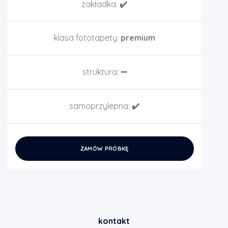
zakładka:
✔️
klasa fototapety:
premium
struktura:
➖
samoprzylepna:
✔️
ZAMÓW PRÓBKĘ
kontakt