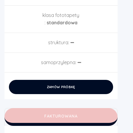
klasa fototapety
:
standardowa
struktura:
➖
samoprzylepna:
➖
ZAMÓW PRÓBKĘ
FAKTUROWANA