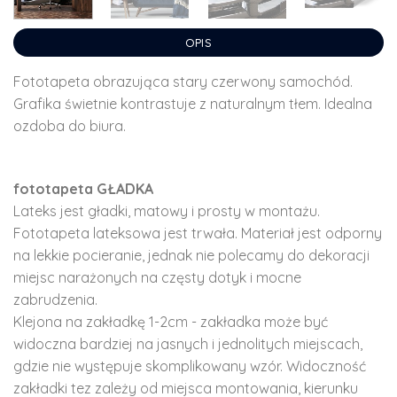
OPIS
Fototapeta obrazująca stary czerwony samochód.
Grafika świetnie kontrastuje z naturalnym tłem. Idealna
ozdoba do biura.
fototapeta GŁADKA
Lateks jest gładki, matowy i prosty w montażu.
Fototapeta lateksowa jest trwała. Materiał jest odporny
na lekkie pocieranie, jednak nie polecamy do dekoracji
miejsc narażonych na częsty dotyk i mocne
zabrudzenia.
Klejona na zakładkę 1-2cm - zakładka może być
widoczna bardziej na jasnych i jednolitych miejscach,
gdzie nie występuje skomplikowany wzór. Widoczność
zakładki tez zależy od miejsca montowania, kierunku