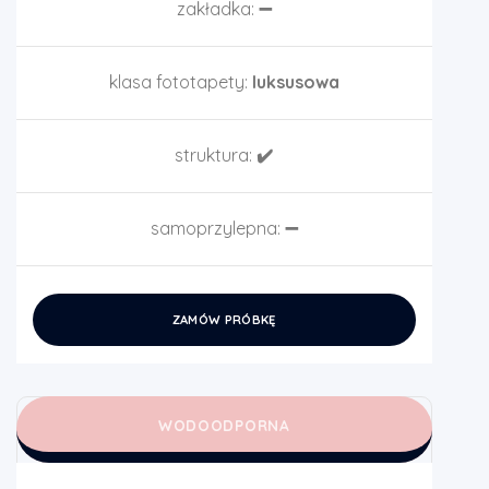
zakładka:
➖
klasa fototapety:
luksusowa
struktura:
✔️
samoprzylepna:
➖
ZAMÓW PRÓBKĘ
WODOODPORNA