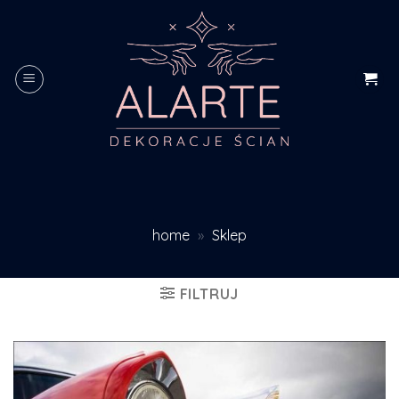
Skip
to
content
home
»
Sklep
FILTRUJ