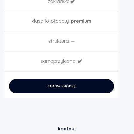
zakładka:
✔️
klasa fototapety:
premium
struktura:
➖
samoprzylepna:
✔️
ZAMÓW PRÓBKĘ
kontakt