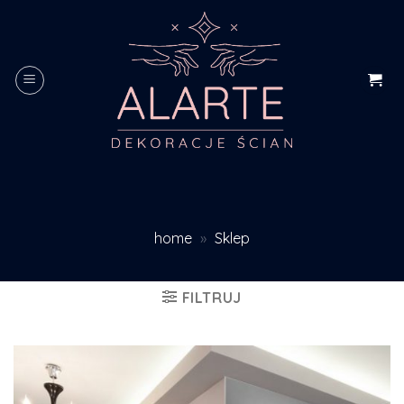
Skip
to
content
home
»
Sklep
FILTRUJ