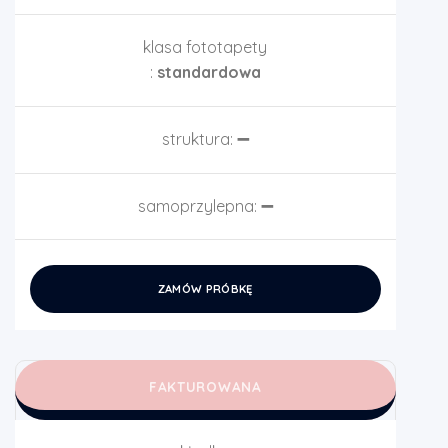
klasa fototapety
:
standardowa
struktura:
➖
samoprzylepna:
➖
ZAMÓW PRÓBKĘ
FAKTUROWANA