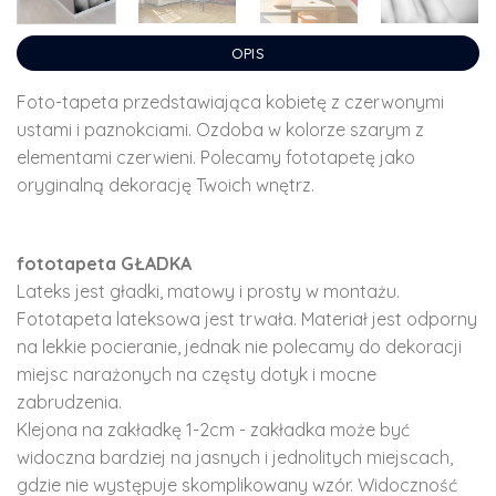
OPIS
Foto-tapeta przedstawiająca kobietę z czerwonymi
ustami i paznokciami. Ozdoba w kolorze szarym z
elementami czerwieni. Polecamy fototapetę jako
oryginalną dekorację Twoich wnętrz.
fototapeta GŁADKA
Lateks jest gładki, matowy i prosty w montażu.
Fototapeta lateksowa jest trwała. Materiał jest odporny
na lekkie pocieranie, jednak nie polecamy do dekoracji
miejsc narażonych na częsty dotyk i mocne
zabrudzenia.
Klejona na zakładkę 1-2cm - zakładka może być
widoczna bardziej na jasnych i jednolitych miejscach,
gdzie nie występuje skomplikowany wzór. Widoczność