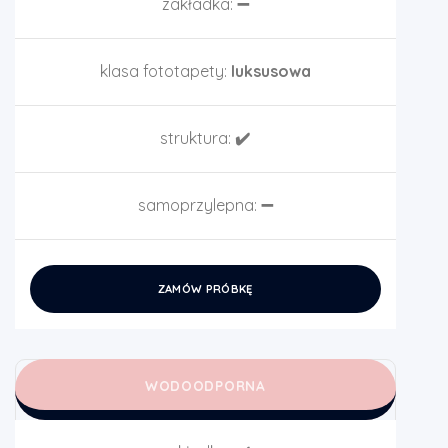
zakładka:
➖
klasa fototapety:
luksusowa
struktura:
✔️
samoprzylepna:
➖
ZAMÓW PRÓBKĘ
WODOODPORNA