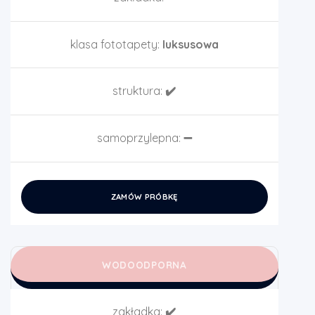
klasa fototapety:
luksusowa
struktura:
✔️
samoprzylepna:
➖
ZAMÓW PRÓBKĘ
WODOODPORNA
zakładka:
✔️