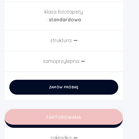
klasa fototapety
:
standardowa
struktura:
➖
samoprzylepna:
➖
ZAMÓW PRÓBKĘ
FAKTUROWANA
zakładka:
➖