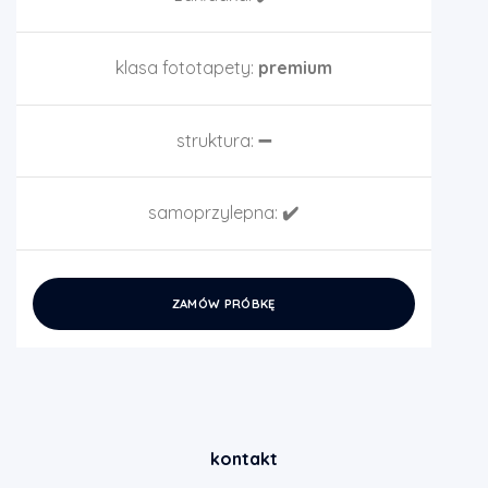
klasa fototapety:
premium
struktura:
➖
samoprzylepna:
✔️
ZAMÓW PRÓBKĘ
kontakt