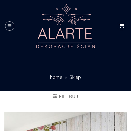
Skip
to
content
home
»
Sklep
FILTRUJ