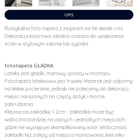
OPIS
Rustykalna foto-tapeta z zegarem na tle desek i róż.
Dekoracja kolorowa. Idealna ozdoba do upiększenia
ścian w stylowym salonie lub sypialni.
fototapeta GŁADKA
Lateks jest gładki, matowy i prosty w montażu.
Fototapeta lateksowa jest trwała. Materiał jest odporny
na lekkie pocieranie, jednak nie polecamy do dekoracji
miejsc narażonych na częsty dotyk i mocne
zabrudzenia.
Klejona na zakładkę 1-2cm - zakładka może być
widoczna bardziej na jasnych i jednolitych miejscach,
gdzie nie występuje skomplikowany wzór. Widoczność
zakładki tez zależy od miejsca montowania, kierunku