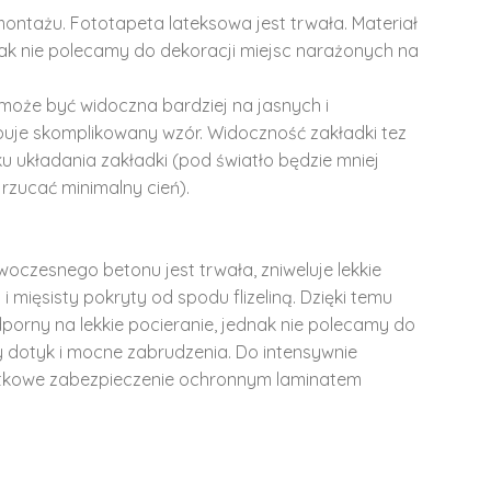
montażu. Fototapeta lateksowa jest trwała. Materiał
dnak nie polecamy do dekoracji miejsc narażonych na
może być widoczna bardziej na jasnych i
ępuje skomplikowany wzór. Widoczność zakładki tez
u układania zakładki (pod światło będzie mniej
rzucać minimalny cień).
woczesnego betonu jest trwała, zniweluje lekkie
i mięsisty pokryty od spodu flizeliną. Dzięki temu
dporny na lekkie pocieranie, jednak nie polecamy do
y dotyk i mocne zabrudzenia. Do intensywnie
tkowe zabezpieczenie ochronnym laminatem