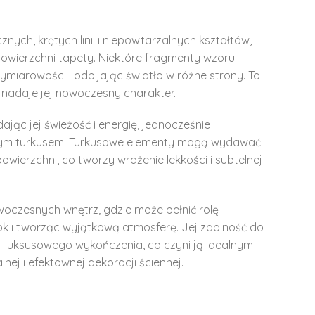
nych, krętych linii i niepowtarzalnych kształtów,
 powierzchni tapety. Niektóre fragmenty wzoru
wymiarowości i odbijając światło w różne strony. To
i nadaje jej nowoczesny charakter.
ając jej świeżość i energię, jednocześnie
tnym turkusem. Turkusowe elementy mogą wydawać
powierzchni, co tworzy wrażenie lekkości i subtelnej
woczesnych wnętrz, gdzie może pełnić rolę
ok i tworząc wyjątkową atmosferę. Jej zdolność do
 i luksusowego wykończenia, co czyni ją idealnym
nej i efektownej dekoracji ściennej.