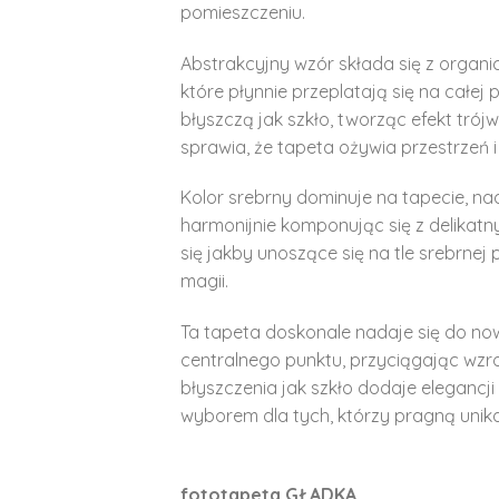
pomieszczeniu.
Abstrakcyjny wzór składa się z organicz
które płynnie przeplatają się na całej
błyszczą jak szkło, tworząc efekt trój
sprawia, że tapeta ożywia przestrzeń 
Kolor srebrny dominuje na tapecie, nad
harmonijnie komponując się z delika
się jakby unoszące się na tle srebrnej 
magii.
Ta tapeta doskonale nadaje się do no
centralnego punktu, przyciągając wzr
błyszczenia jak szkło dodaje elegancji
wyborem dla tych, którzy pragną unikal
fototapeta GŁADKA