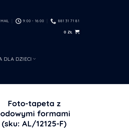
MAIL
9:00 - 16:00
881 31 71 81
0
ZŁ
A DLA DZIECI
Foto-tapeta z
lodowymi formami
(sku: AL/12125-F)