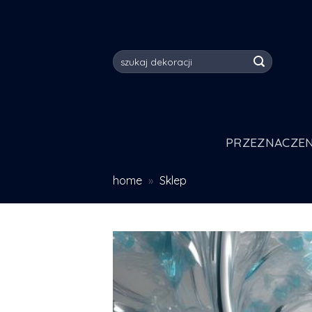
Skip
to
content
Szukaj:
PRZEZNACZEN
home
»
Sklep